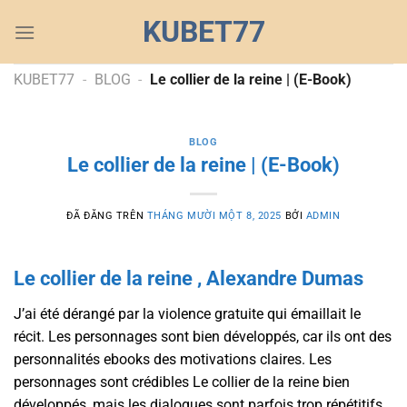
Chuyển
KUBET77
đến
nội
dung
KUBET77
-
BLOG
-
Le collier de la reine | (E-Book)
BLOG
Le collier de la reine | (E-Book)
ĐÃ ĐĂNG TRÊN
THÁNG MƯỜI MỘT 8, 2025
BỞI
ADMIN
Le collier de la reine , Alexandre Dumas
J’ai été dérangé par la violence gratuite qui émaillait le
récit. Les personnages sont bien développés, car ils ont des
personnalités ebooks des motivations claires. Les
personnages sont crédibles Le collier de la reine bien
développés, mais les dialogues sont parfois trop répétitifs.