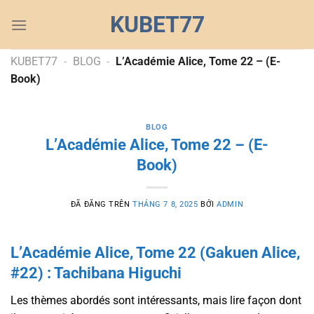
Chuyển
KUBET77
đến
nội
dung
KUBET77
-
BLOG
-
L’Académie Alice, Tome 22 – (E-
Book)
BLOG
L’Académie Alice, Tome 22 – (E-
Book)
ĐÃ ĐĂNG TRÊN
THÁNG 7 8, 2025
BỞI
ADMIN
L’Académie Alice, Tome 22 (Gakuen Alice,
#22) : Tachibana Higuchi
Les thèmes abordés sont intéressants, mais lire façon dont