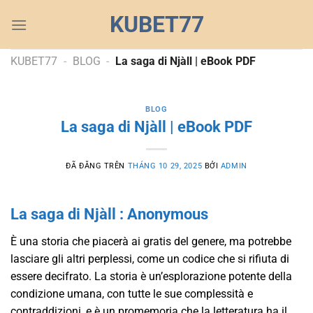
Chuyển
KUBET77
đến
nội
dung
KUBET77
-
BLOG
-
La saga di Njàll | eBook PDF
BLOG
La saga di Njàll | eBook PDF
ĐÃ ĐĂNG TRÊN
THÁNG 10 29, 2025
BỞI
ADMIN
La saga di Njàll : Anonymous
È una storia che piacerà ai gratis del genere, ma potrebbe
lasciare gli altri perplessi, come un codice che si rifiuta di
essere decifrato. La storia è un’esplorazione potente della
condizione umana, con tutte le sue complessità e
contraddizioni, e è un promemoria che la letteratura ha il