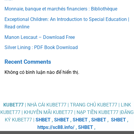
Monnaie, banque et marchés financiers : Bibliothèque
Exceptional Children: An Introduction to Special Education |
Read online
Manon Lescaut – Download Free
Silver Lining : PDF Book Download
Recent Comments
Không có bình luận nào để hiển thị.
KUBET77
| NHÀ CÁI KUBET77 | TRANG CHỦ KUBET77 | LINK
KUBET77 | KHUYỄN MÃI KUBET77 | NẠP TIỀN KUBET77 |ĐĂNG
KÝ KUBET77 |
SHBET
,
SHBET
,
SHBET
,
SHBET
,
SHBET
,
https://sc88.info/
,
SHBET
,