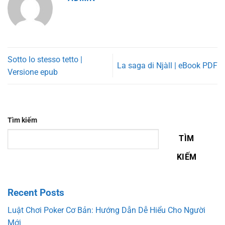
Sotto lo stesso tetto |
La saga di Njàll | eBook PDF
Versione epub
Tìm kiếm
TÌM
KIẾM
Recent Posts
Luật Chơi Poker Cơ Bản: Hướng Dẫn Dễ Hiểu Cho Người
Mới