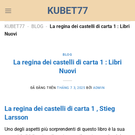
Chuyển
KUBET77
đến
nội
dung
KUBET77
-
BLOG
-
La regina dei castelli di carta 1 : Libri
Nuovi
BLOG
La regina dei castelli di carta 1 : Libri
Nuovi
ĐÃ ĐĂNG TRÊN
THÁNG 7 3, 2025
BỞI
ADMIN
La regina dei castelli di carta 1 , Stieg
Larsson
Uno degli aspetti più sorprendenti di questo libro è la sua