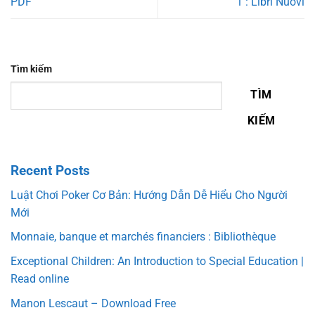
PDF
1 : Libri Nuovi
Tìm kiếm
TÌM
KIẾM
Recent Posts
Luật Chơi Poker Cơ Bản: Hướng Dẫn Dễ Hiểu Cho Người
Mới
Monnaie, banque et marchés financiers : Bibliothèque
Exceptional Children: An Introduction to Special Education |
Read online
Manon Lescaut – Download Free