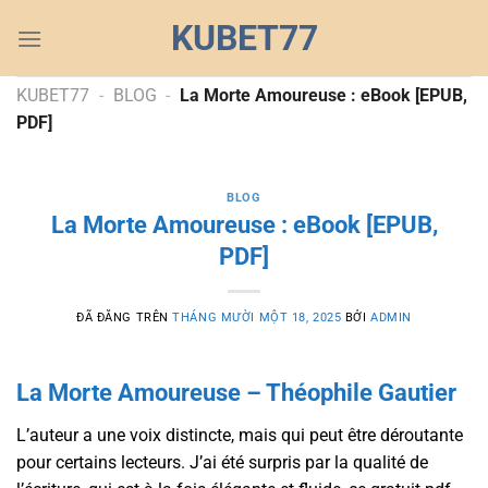
Chuyển
KUBET77
đến
nội
dung
KUBET77
-
BLOG
-
La Morte Amoureuse : eBook [EPUB,
PDF]
BLOG
La Morte Amoureuse : eBook [EPUB,
PDF]
ĐÃ ĐĂNG TRÊN
THÁNG MƯỜI MỘT 18, 2025
BỞI
ADMIN
La Morte Amoureuse – Théophile Gautier
L’auteur a une voix distincte, mais qui peut être déroutante
pour certains lecteurs. J’ai été surpris par la qualité de