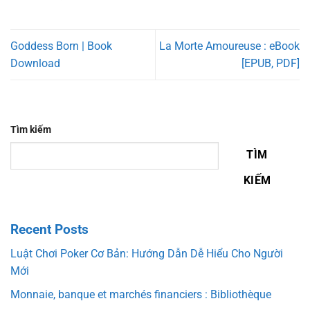
Goddess Born | Book
La Morte Amoureuse : eBook
Download
[EPUB, PDF]
Tìm kiếm
TÌM
KIẾM
Recent Posts
Luật Chơi Poker Cơ Bản: Hướng Dẫn Dễ Hiểu Cho Người
Mới
Monnaie, banque et marchés financiers : Bibliothèque