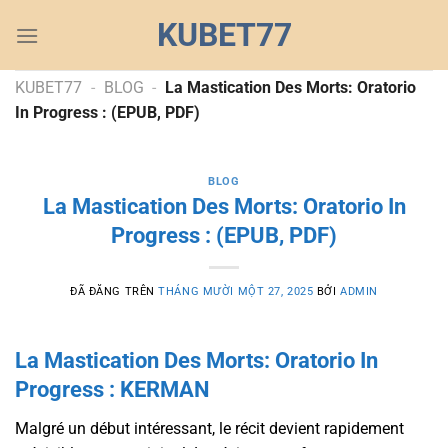
Chuyển
KUBET77
đến
nội
dung
KUBET77
-
BLOG
-
La Mastication Des Morts: Oratorio
In Progress : (EPUB, PDF)
BLOG
La Mastication Des Morts: Oratorio In
Progress : (EPUB, PDF)
ĐÃ ĐĂNG TRÊN
THÁNG MƯỜI MỘT 27, 2025
BỞI
ADMIN
La Mastication Des Morts: Oratorio In
Progress : KERMAN
Malgré un début intéressant, le récit devient rapidement