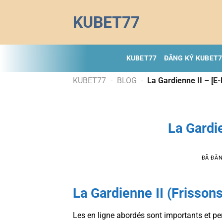
Chuyển
KUBET77
đến
nội
dung
KUBET77
ĐĂNG KÝ KUBET
KUBET77
-
BLOG
-
La Gardienne II – [E
La Gardi
ĐÃ ĐĂ
La Gardienne II (Frissons
Les en ligne abordés sont importants et pert