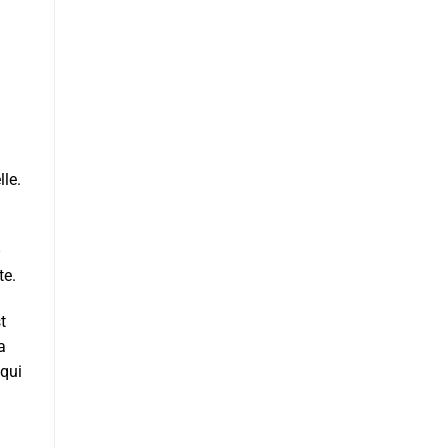
le.
te.
t
a
 qui