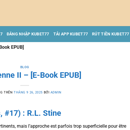
77
ĐĂNG NHẬP KUBET77
TẢI APP KUBET77
RÚT TIỀN KUBET77
-Book EPUB]
BLOG
enne II – [E-Book EPUB]
NG TRÊN
THÁNG 9 26, 2025
BỞI
ADMIN
, #17) : R.L. Stine
inents, mais l’approche est parfois trop superficielle pour être