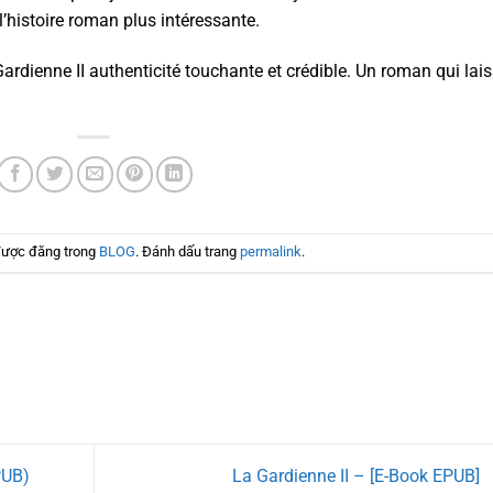
l’histoire roman plus intéressante.
dienne II authenticité touchante et crédible. Un roman qui lai
được đăng trong
BLOG
. Đánh dấu trang
permalink
.
PUB)
La Gardienne II – [E-Book EPUB]