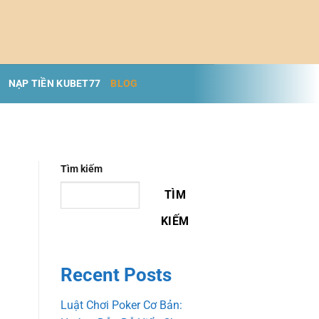
NẠP TIỀN KUBET77
BLOG
Tìm kiếm
TÌM
KIẾM
Recent Posts
Luật Chơi Poker Cơ Bản: