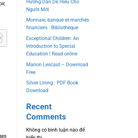
Hướng Dẫn Dễ Hiểu Cho
ir,
Người Mới
Monnaie, banque et marchés
financiers : Bibliothèque
Exceptional Children: An
Introduction to Special
Education | Read online
Manon Lescaut – Download
Free
Silver Lining : PDF Book
Download
Recent
Comments
Không có bình luận nào để
ges
hiển thị.