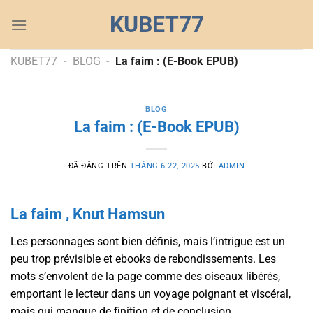
Chuyển
KUBET77
đến
nội
dung
KUBET77
-
BLOG
-
La faim : (E-Book EPUB)
BLOG
La faim : (E-Book EPUB)
ĐÃ ĐĂNG TRÊN
THÁNG 6 22, 2025
BỞI
ADMIN
La faim , Knut Hamsun
Les personnages sont bien définis, mais l’intrigue est un
peu trop prévisible et ebooks de rebondissements. Les
mots s’envolent de la page comme des oiseaux libérés,
emportant le lecteur dans un voyage poignant et viscéral,
mais qui manque de finition et de conclusion.