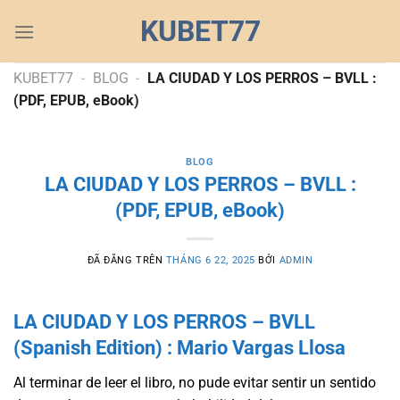
Chuyển
KUBET77
đến
nội
dung
KUBET77
-
BLOG
-
LA CIUDAD Y LOS PERROS – BVLL :
(PDF, EPUB, eBook)
BLOG
LA CIUDAD Y LOS PERROS – BVLL :
(PDF, EPUB, eBook)
ĐÃ ĐĂNG TRÊN
THÁNG 6 22, 2025
BỞI
ADMIN
LA CIUDAD Y LOS PERROS – BVLL
(Spanish Edition) : Mario Vargas Llosa
Al terminar de leer el libro, no pude evitar sentir un sentido