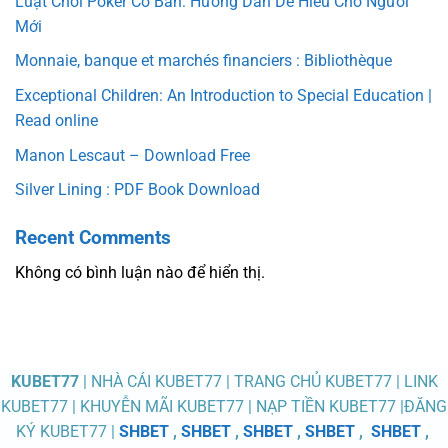
Luật Chơi Poker Cơ Bản: Hướng Dẫn Dễ Hiểu Cho Người
Mới
Monnaie, banque et marchés financiers : Bibliothèque
Exceptional Children: An Introduction to Special Education |
Read online
Manon Lescaut – Download Free
Silver Lining : PDF Book Download
Recent Comments
Không có bình luận nào để hiển thị.
KUBET77
| NHÀ CÁI KUBET77 | TRANG CHỦ KUBET77 | LINK
KUBET77 | KHUYỄN MÃI KUBET77 | NẠP TIỀN KUBET77 |ĐĂNG
KÝ KUBET77 |
SHBET
,
SHBET
,
SHBET
,
SHBET
,
SHBET
,