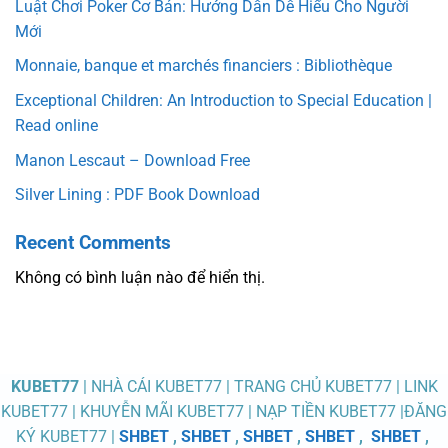
Luật Chơi Poker Cơ Bản: Hướng Dẫn Dễ Hiểu Cho Người
Mới
Monnaie, banque et marchés financiers : Bibliothèque
Exceptional Children: An Introduction to Special Education |
Read online
Manon Lescaut – Download Free
Silver Lining : PDF Book Download
Recent Comments
Không có bình luận nào để hiển thị.
KUBET77
| NHÀ CÁI KUBET77 | TRANG CHỦ KUBET77 | LINK
KUBET77 | KHUYỄN MÃI KUBET77 | NẠP TIỀN KUBET77 |ĐĂNG
KÝ KUBET77 |
SHBET
,
SHBET
,
SHBET
,
SHBET
,
SHBET
,