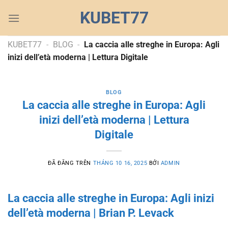
Chuyển
KUBET77
đến
nội
dung
KUBET77
-
BLOG
-
La caccia alle streghe in Europa: Agli
inizi dell’età moderna | Lettura Digitale
BLOG
La caccia alle streghe in Europa: Agli
inizi dell’età moderna | Lettura
Digitale
ĐÃ ĐĂNG TRÊN
THÁNG 10 16, 2025
BỞI
ADMIN
La caccia alle streghe in Europa: Agli inizi
dell’età moderna | Brian P. Levack