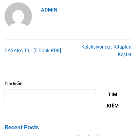
ADMIN
Koleksiyoncu : Kitapları
BASARA T1 : [E-Book PDF]
Keşfet
Tìm kiếm
TÌM
KIẾM
Recent Posts