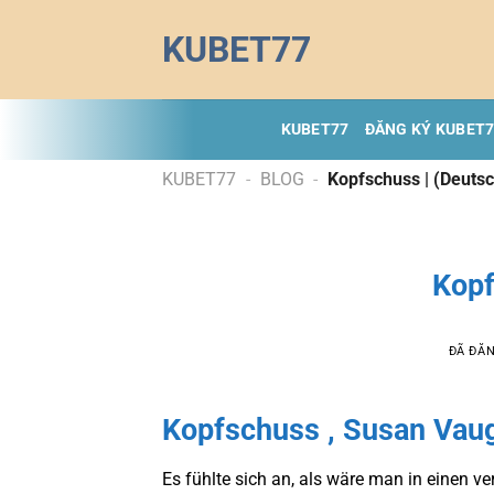
Chuyển
KUBET77
đến
nội
dung
KUBET77
ĐĂNG KÝ KUBET
KUBET77
-
BLOG
-
Kopfschuss | (Deuts
Kopf
ĐÃ ĐĂ
Kopfschuss , Susan Vau
Es fühlte sich an, als wäre man in einen 