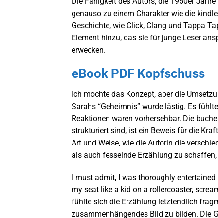
Die Fähigkeit des Autors, die 1950er Jahr
genauso zu einem Charakter wie die kindle
Geschichte, wie Click, Clang und Tappa Ta
Element hinzu, das sie für junge Leser an
erwecken.
eBook PDF Kopfschuss
Ich mochte das Konzept, aber die Umsetzu
Sarahs “Geheimnis” wurde lästig. Es fühl
Reaktionen waren vorhersehbar. Die bucher 
strukturiert sind, ist ein Beweis für die K
Art und Weise, wie die Autorin die versch
als auch fesselnde Erzählung zu schaffen,
I must admit, I was thoroughly entertained 
my seat like a kid on a rollercoaster, scre
fühlte sich die Erzählung letztendlich frag
zusammenhängendes Bild zu bilden. Die Ges