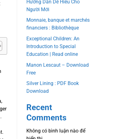
Hướng Dẫn Dễ Hiểu Cho
t
Người Mới
Monnaie, banque et marchés
financiers : Bibliothèque
Exceptional Children: An
Introduction to Special
Education | Read online
Manon Lescaut – Download
n
Free
Silver Lining : PDF Book
Download
,
Recent
iger
Comments
.
Không có bình luận nào để
t.
hiển thị.