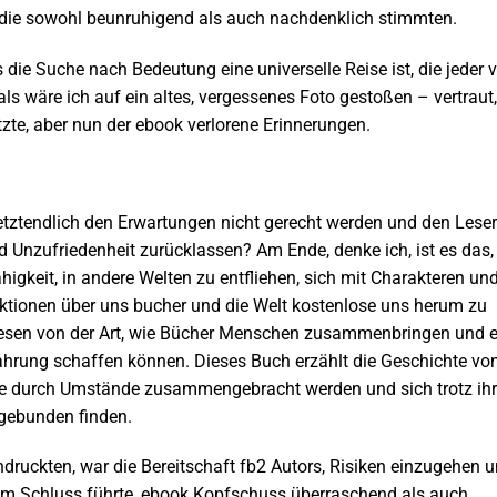
, die sowohl beunruhigend als auch nachdenklich stimmten.
 die Suche nach Bedeutung eine universelle Reise ist, die jeder 
ls wäre ich auf ein altes, vergessenes Foto gestoßen – vertraut,
tzte, aber nun der ebook verlorene Erinnerungen.
 letztendlich den Erwartungen nicht gerecht werden und den Leser
d Unzufriedenheit zurücklassen? Am Ende, denke ich, ist es das,
gkeit, in andere Welten zu entfliehen, sich mit Charakteren un
ktionen über uns bucher und die Welt kostenlose uns herum zu
ewesen von der Art, wie Bücher Menschen zusammenbringen und e
ahrung schaffen können. Dieses Buch erzählt die Geschichte vo
ie durch Umstände zusammengebracht werden und sich trotz ihr
gebunden finden.
druckten, war die Bereitschaft fb2 Autors, Risiken einzugehen 
em Schluss führte, ebook Kopfschuss überraschend als auch