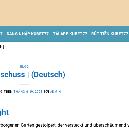
77
ĐĂNG NHẬP KUBET77
TẢI APP KUBET77
RÚT TIỀN KUBET77
ch)
BLOG
schuss | (Deutsch)
NG TRÊN
THÁNG 6 19, 2025
BỞI
ADMIN
ght
verborgenen Garten gestolpert, der versteckt und überschäumend 