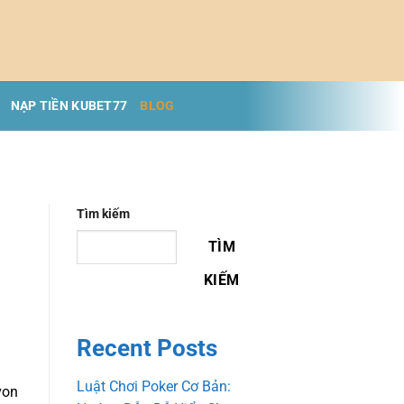
NẠP TIỀN KUBET77
BLOG
Tìm kiếm
TÌM
KIẾM
Recent Posts
Luật Chơi Poker Cơ Bản:
von