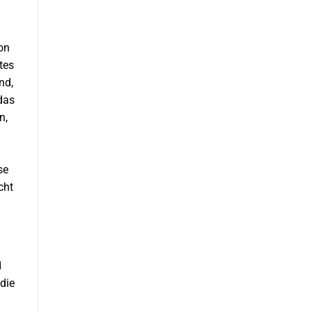
on
tes
nd,
das
n,
se
cht
d
die