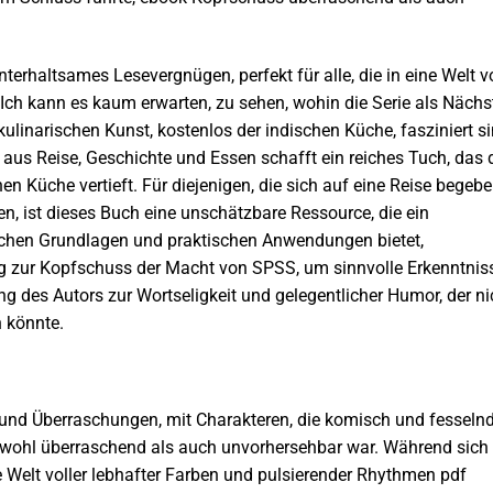
erhaltsames Lesevergnügen, perfekt für alle, die in eine Welt v
ch kann es kaum erwarten, zu sehen, wohin die Serie als Nächs
r kulinarischen Kunst, kostenlos der indischen Küche, fasziniert si
 aus Reise, Geschichte und Essen schafft ein reiches Tuch, das 
en Küche vertieft. Für diejenigen, die sich auf eine Reise begebe
en, ist dieses Buch eine unschätzbare Ressource, die ein
schen Grundlagen und praktischen Anwendungen bietet,
ng zur Kopfschuss der Macht von SPSS, um sinnvolle Erkenntnis
g des Autors zur Wortseligkeit und gelegentlicher Humor, der ni
n könnte.
 und Überraschungen, mit Charakteren, die komisch und fesseln
wohl überraschend als auch unvorhersehbar war. Während sich 
ne Welt voller lebhafter Farben und pulsierender Rhythmen pdf