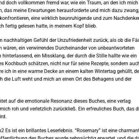
t und doch vollkommen fremd war, wie ein Traum, an den ich mich
uch, das meine Erwartungen herausforderte und mich dazu zwang
u konfrontieren, eine wirklich beunruhigende und zum Nachdenke
 fertig gelesen hatte, in meinem Kopf blieb.
m nachhaltigen Gefühl der Unzufriedenheit zurück, als ob die F
n wären, ein verwirrendes Durcheinander von unbeantworteten
nterlassend, ein Missklang, der durch die Stille hallte wie ein
es Kochbuch schätzen, nicht nur für seine Rezepte, sondern auc
wäre ich in eine warme Decke an einem kalten Wintertag gehüllt, de
rch die Luft weht und mich an einen Ort des Behagens und der
itet auf die emotionale Resonanz dieses Buches, eine verlag
ch roh und verletzlich zurückließ. Ein erfreuliches Buch, das d
rd.
2 Es ist ein brillantes Leserlebnis. “Rosemary” ist eine charman
öffentlichung des Buches wurde sehnsüchtig erwartet, und die d