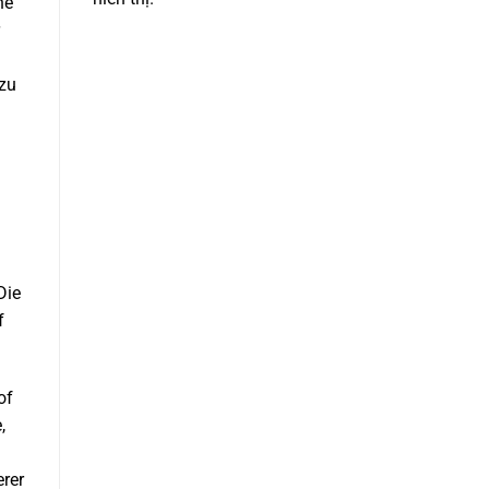
he
 zu
Die
f
of
,
erer