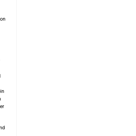
von
d
in
n
er
und