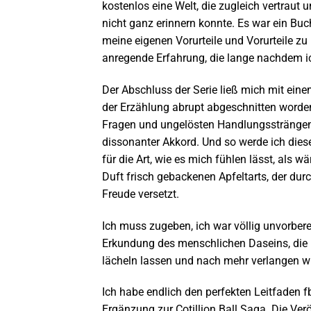
kostenlos eine Welt, die zugleich vertrau
nicht ganz erinnern konnte. Es war ein B
meine eigenen Vorurteile und Vorurteile z
anregende Erfahrung, die lange nachdem ich
Der Abschluss der Serie ließ mich mit eine
der Erzählung abrupt abgeschnitten worde
Fragen und ungelösten Handlungssträngen hi
dissonanter Akkord. Und so werde ich dies
für die Art, wie es mich fühlen lässt, als 
Duft frisch gebackenen Apfeltarts, der du
Freude versetzt.
Ich muss zugeben, ich war völlig unvorbere
Erkundung des menschlichen Daseins, die mi
lächeln lassen und nach mehr verlangen wi
Ich habe endlich den perfekten Leitfaden fb
Ergänzung zur Cotillion Ball Saga. Die Ver