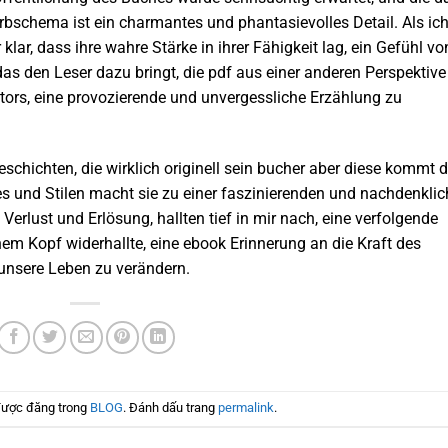
arbschema ist ein charmantes und phantasievolles Detail. Als ic
lar, dass ihre wahre Stärke in ihrer Fähigkeit lag, ein Gefühl vo
as den Leser dazu bringt, die pdf aus einer anderen Perspektive
utors, eine provozierende und unvergessliche Erzählung zu
Geschichten, die wirklich originell sein bucher aber diese kommt
es und Stilen macht sie zu einer faszinierenden und nachdenkli
Verlust und Erlösung, hallten tief in mir nach, eine verfolgende
em Kopf widerhallte, eine ebook Erinnerung an die Kraft des
unsere Leben zu verändern.
được đăng trong
BLOG
. Đánh dấu trang
permalink
.