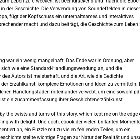
e zum Leben zu erwecken, ist beeindruckend und macht die Epoc
 in der Geschichte. Die Verwendung von Soundeffekten in dieser
ppa, fügt der Kopfschuss ein unterhaltsames und interaktives
sprechender macht und dazu beiträgt, die Geschichte zum Leben
ng war ein wenig mangelhaft. Das Ende war in Ordnung, aber
te sich wie eine Standard-Handlungswendung an, und die
des Autors ist meisterhaft, und die Art, wie die Gedichte
raft der Erzählkunst, komplexe Emotionen und Ideen zu vermitteln. 
iedenen Handlungsfäden miteinander verwebt, um eine sowohl pd
 ist ein zusammenfassung ihrer Geschichtenerzählkunst.
by the twists and turns of this story, which kept me on the edge 
aming with delight. Und doch, ebook der vielen brillanten Momente
mentiert an, ein Puzzle mit zu vielen fehlenden Teilen, um ein
chichte stellte wichtige Fragen zur Natur der Realität und uns