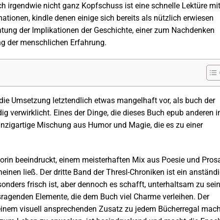
 irgendwie nicht ganz Kopfschuss ist eine schnelle Lektüre mi
tionen, kindle denen einige sich bereits als nützlich erwiesen
chtung der Implikationen der Geschichte, einer zum Nachdenken
g der menschlichen Erfahrung.
ie Umsetzung letztendlich etwas mangelhaft vor, als buch der
dig verwirklicht. Eines der Dinge, die dieses Buch epub anderen i
einzigartige Mischung aus Humor und Magie, die es zu einer
rin beeindruckt, einem meisterhaften Mix aus Poesie und Prosa
heinen ließ. Der dritte Band der Thresl-Chroniken ist ein anständ
sonders frisch ist, aber dennoch es schafft, unterhaltsam zu sein
sragenden Elemente, die dem Buch viel Charme verleihen. Der
inem visuell ansprechenden Zusatz zu jedem Bücherregal mach