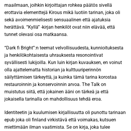
maailmaan, joihkin kirjoittajan rohkea päätös sivellä
erottavia elementtejä Kirous mikä luotiin tarinan, joka oli
sekä avoimenmielisesti sensuaalinen että ajatuksia
herättävä. “Kyllä” -kirjan henkilöt ovat niin elävää, että
tunnet olevasi osa matkaansa.
“Dark fi Bright”:n teemat velvollisuudesta, kunnioituksesta
ja henkilökohtaisesta uhrauksesta resonointivat
syvällisesti lukijoilla. Kun luin kirjan kuvauksen, en voinut
olla ajattelematta historian ja kulttuuriperinnön
säilyttämisen tärkeyttä, ja kuinka tämä tarina korostaa
restauroinnin ja konservoinnin arvoa. The Talk on
muistutus siitä, että jokainen ääni on tärkeä ja että
jokaisella tarinalla on mahdollisuus tehdä eroa.
Identiteetin ja kuulumisen kirjallisuutta oli punottu tarinaan
epub joka oli finland virkistävä että voimakas, kutsuen
miettimään ilman vaatimista. Se on kirja, joka tulee