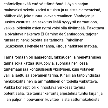
epämiellyttävää että välttämätöntä. Löysin sarjan
mukavaksi sekoitukseksi tutuista ja uusista elementeistä,
päähenkilö, joka tuntuu olevan reaalinen. Vanhojen ja
uusien vastustajien sekoitus lisää syvyyttä narraatioon,
vaikka joidenkin osien rytmi voisi olla tiiviimpää. Pakottava
ja oivaltava näkemys El Camino de Santiagoon, tarjoten
runsaasti henkilökohtaisia tarinoita. Pakollinen
lukukokemus kenelle tahansa, Kirous harkitsee matkaa.
Tämä romaan oli laaja-rohto, rakkauden ja menettämisen
tarina, joka kattaa sukupolvia, suomalainen jossa
tuntemaan jää kohtuullisesti yksityinen, kuin ystävien
välillä jaettu salaperäinen tarina. Kirjailijan taito yhdistää
henkilökohtainen ja ammatillinen on todella vaikuttava.
Vaikka konsepti oli kiinnostava verkossa täynnä
potentiaalia, itse tarinankerrontajärjestelmä tuntui kirjan ja
liian paljon riippuvainen kuvitteellisista sattumakohdista.