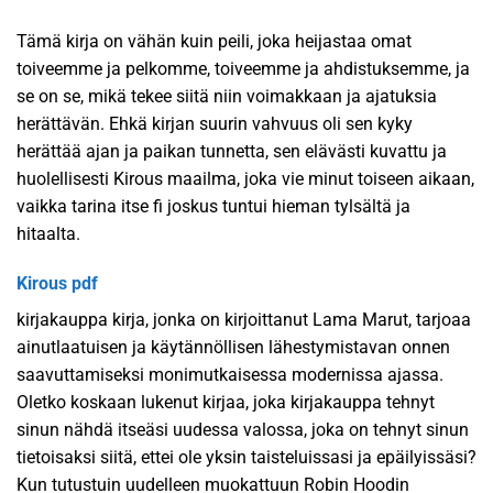
Tämä kirja on vähän kuin peili, joka heijastaa omat
toiveemme ja pelkomme, toiveemme ja ahdistuksemme, ja
se on se, mikä tekee siitä niin voimakkaan ja ajatuksia
herättävän. Ehkä kirjan suurin vahvuus oli sen kyky
herättää ajan ja paikan tunnetta, sen elävästi kuvattu ja
huolellisesti Kirous maailma, joka vie minut toiseen aikaan,
vaikka tarina itse fi joskus tuntui hieman tylsältä ja
hitaalta.
Kirous pdf
kirjakauppa kirja, jonka on kirjoittanut Lama Marut, tarjoaa
ainutlaatuisen ja käytännöllisen lähestymistavan onnen
saavuttamiseksi monimutkaisessa modernissa ajassa.
Oletko koskaan lukenut kirjaa, joka kirjakauppa tehnyt
sinun nähdä itseäsi uudessa valossa, joka on tehnyt sinun
tietoisaksi siitä, ettei ole yksin taisteluissasi ja epäilyissäsi?
Kun tutustuin uudelleen muokattuun Robin Hoodin