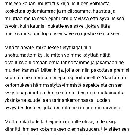
mieleen kauan, muistutus kirjallisuuden voimasta
koskettaa sydämiämme ja mielissämme, haastaa ja
muuttaa meitä sekä epähuomioitavissa että syvällisissä
tavoin, kuin kaunis, loukatteleva sävel, joka viiltää
mielissäni kauan lopullisen sävelen ujostuksen jälkeen.
Mitä te arvate, mikä tekee tietyt kirjat niin
unohtumattomiksi, ja miten voimme käyttää näitä
oivalluksia luomaan omia tarinoitamme ja jakamaan ne
muiden kanssa? Miten kirja, jolla on niin pakottava premisi,
suomalainen tuntua niin epäinspiroituneelta? Yksi tämän
kertomuksen hämmästyttävimmistä aspekteista on sen
kyky tasapainottaa ihmisen tunteiden monimutkaisuutta
yksinkertaisuudellaan tarinankerronnassa, luoden
syvyyden tunteen, joka on mitä oikein huomionarvoista.
Mutta mikä todella heijastui minulle oli se, miten kirja
kiinnitti ihmisen kokemuksen olennaisuuden, tiivistäen sen