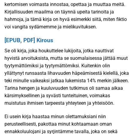
kertomisen voimasta innostaa, opettaa ja muuttaa meitä.
Kirjallisuuden maailma on täynnä upeita tarinoita ja
hahmoja, ja tämä kirja on hyvä esimerkki siitä, miten fiktio
voi vangita sydämemme ja mielikuvituksen.
[EPUB, PDF] Kirous
Se oli kirja, joka houkuttelee lukijoita, jotka nauttivat
hyvistä arvoituksista, mutta se suomalaisessa jättää muut
tyytymättömiksi ja tyytymättömiksi. Kuitenkin olin
yllättynyt runsaasta lihavuuden häpeämisestä kielellä, joka
teki minulle vaikeaksi jatkaa lukemista 14% merkin jälkeen.
Tarina hengen ja kuuluvuuden tutkimus oli samaa aikaa
kärsimyksellinen ja syvästi tunteituinen, voimakas
muistutus ihmisen tarpeesta yhteyteen ja yhteisöön.
Ei usein kirja haastaa minun olettamuksiani niin
perusteellisesti, pakottaa minut kohtaamaan oman
ennakkoluulojani ja syrjintämme tavalla, joka on sekä