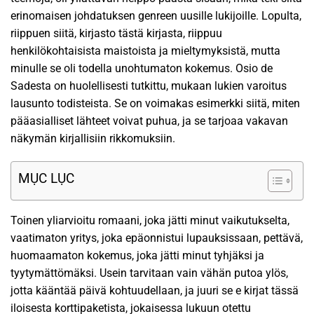
erinomaisen johdatuksen genreen uusille lukijoille. Lopulta,
riippuen siitä, kirjasto tästä kirjasta, riippuu
henkilökohtaisista maistoista ja mieltymyksistä, mutta
minulle se oli todella unohtumaton kokemus. Osio de
Sadesta on huolellisesti tutkittu, mukaan lukien varoitus
lausunto todisteista. Se on voimakas esimerkki siitä, miten
pääasialliset lähteet voivat puhua, ja se tarjoaa vakavan
näkymän kirjallisiin rikkomuksiin.
MỤC LỤC
Toinen yliarvioitu romaani, joka jätti minut vaikutukselta,
vaatimaton yritys, joka epäonnistui lupauksissaan, pettävä,
huomaamaton kokemus, joka jätti minut tyhjäksi ja
tyytymättömäksi. Usein tarvitaan vain vähän putoa ylös,
jotta kääntää päivä kohtuudellaan, ja juuri se e kirjat​ tässä
iloisesta korttipaketista, jokaisessa lukuun otettu