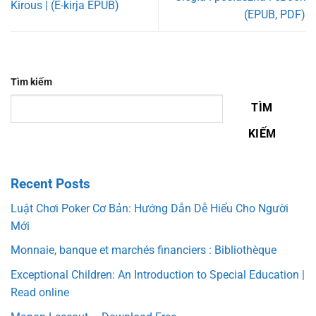
Kirous | (E-kirja EPUB)
(EPUB, PDF)
Tìm kiếm
TÌM
KIẾM
Recent Posts
Luật Chơi Poker Cơ Bản: Hướng Dẫn Dễ Hiểu Cho Người
Mới
Monnaie, banque et marchés financiers : Bibliothèque
Exceptional Children: An Introduction to Special Education |
Read online