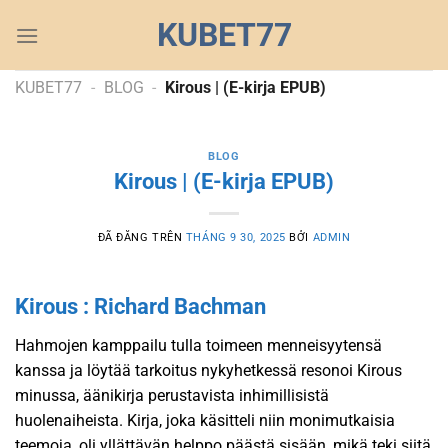
Chuyển
KUBET77
đến
nội
dung
KUBET77
-
BLOG
-
Kirous | (E-kirja EPUB)
BLOG
Kirous | (E-kirja EPUB)
ĐÃ ĐĂNG TRÊN
THÁNG 9 30, 2025
BỞI
ADMIN
Kirous : Richard Bachman
Hahmojen kamppailu tulla toimeen menneisyytensä
kanssa ja löytää tarkoitus nykyhetkessä resonoi Kirous
minussa, äänikirja perustavista inhimillisistä
huolenaiheista. Kirja, joka käsitteli niin monimutkaisia
teemoja, oli yllättävän helppo päästä sisään, mikä teki siitä