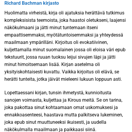
Richard Bachman kirjasto
Huolimatta virheistä, kirja oli ajatuksia herättävä tutkimus
kompleksisista teemoista, joka haastoi oletukseni, laajensi
näkökulmaani ja jätti minut tuntemaan itseni
empaattisemmaksi, myötätuntoisemmaksi ja yhteydessä
maailmaan ympärilläni. Kirjoitus oli evokatiivinen,
kuljettamalla minut suomalainen jossa oli eloisa väri epub
tekstuurit, jossa ruuan tuoksu leijui sivujen läpi ja jätti
minut himoitsemaan lisää. Kirjan asetelma oli
yksityiskohtaisesti kuvattu. Vaikka kirjoitus oli elävä, se
herätti tunteita, jotka jäivät mieleeni lukuun loppuun asti.
Lopettaessani kirjan, tunsin ihmetystä, kunnioitusta
sanojen voimasta, kuljettaa ja Kirous meitä. Se on tarina,
joka pakottaa sinut kohtaamaan omat uskomuksesi ja
ennakkoasenteesi, haastava mutta palkitseva lukeminen,
joka epub sinut muuttuneeksi ikuisesti, ja uudella
näkökulmalla maailmaan ja paikkaasi siinä.