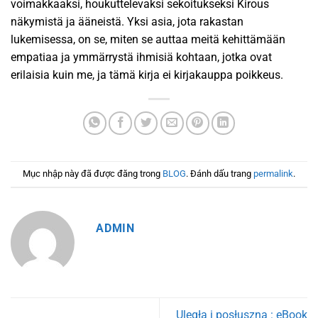
voimakkaaksi, houkuttelevaksi sekoitukseksi Kirous
näkymistä ja ääneistä. Yksi asia, jota rakastan
lukemisessa, on se, miten se auttaa meitä kehittämään
empatiaa ja ymmärrystä ihmisiä kohtaan, jotka ovat
erilaisia kuin me, ja tämä kirja ei kirjakauppa poikkeus.
Mục nhập này đã được đăng trong
BLOG
. Đánh dấu trang
permalink
.
ADMIN
Uległa i posłuszna : eBook