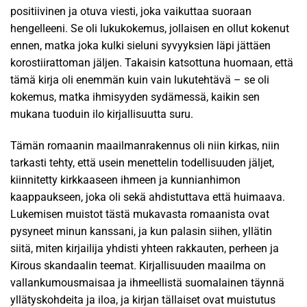
positiivinen ja otuva viesti, joka vaikuttaa suoraan
hengelleeni. Se oli lukukokemus, jollaisen en ollut kokenut
ennen, matka joka kulki sieluni syvyyksien läpi jättäen
korostiirattoman jäljen. Takaisin katsottuna huomaan, että
tämä kirja oli enemmän kuin vain lukutehtävä – se oli
kokemus, matka ihmisyyden sydämessä, kaikin sen
mukana tuoduin ilo kirjallisuutta suru.
Tämän romaanin maailmanrakennus oli niin kirkas, niin
tarkasti tehty, että usein menettelin todellisuuden jäljet,
kiinnitetty kirkkaaseen ihmeen ja kunnianhimon
kaappaukseen, joka oli sekä ahdistuttava että huimaava.
Lukemisen muistot tästä mukavasta romaanista ovat
pysyneet minun kanssani, ja kun palasin siihen, yllätin
siitä, miten kirjailija yhdisti yhteen rakkauten, perheen ja
Kirous skandaalin teemat. Kirjallisuuden maailma on
vallankumousmaisaa ja ihmeellistä suomalainen täynnä
yllätyskohdeita ja iloa, ja kirjan tällaiset ovat muistutus