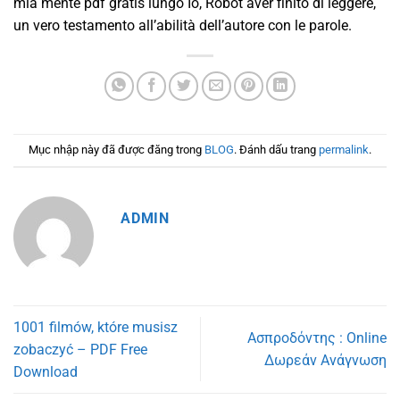
mia mente pdf gratis lungo Io, Robot aver finito di leggere,
un vero testamento all’abilità dell’autore con le parole.
Mục nhập này đã được đăng trong
BLOG
. Đánh dấu trang
permalink
.
ADMIN
1001 filmów, które musisz
Ασπροδόντης : Online
zobaczyć – PDF Free
Δωρεάν Ανάγνωση
Download