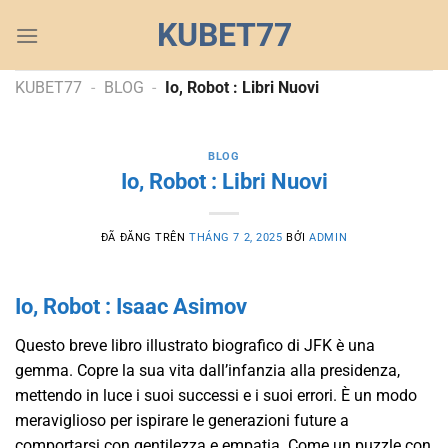
Chuyển
KUBET77
đến
nội
dung
KUBET77
-
BLOG
-
Io, Robot : Libri Nuovi
BLOG
Io, Robot : Libri Nuovi
ĐÃ ĐĂNG TRÊN
THÁNG 7 2, 2025
BỞI
ADMIN
Io, Robot : Isaac Asimov
Questo breve libro illustrato biografico di JFK è una
gemma. Copre la sua vita dall’infanzia alla presidenza,
mettendo in luce i suoi successi e i suoi errori. È un modo
meraviglioso per ispirare le generazioni future a
comportarsi con gentilezza e empatia. Come un puzzle con