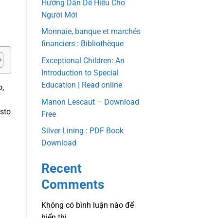
Hướng Dẫn Dễ Hiểu Cho
Người Mới
Monnaie, banque et marchés
financiers : Bibliothèque
Exceptional Children: An
Introduction to Special
Education | Read online
o,
Manon Lescaut – Download
esto
Free
Silver Lining : PDF Book
Download
Recent
Comments
Không có bình luận nào để
hiển thị.