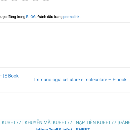
được đăng trong
BLOG
. Đánh dấu trang
permalink
.
 [E-Book
Immunologia cellulare e molecolare – E-book
K KUBET77 | KHUYỄN MÃI KUBET77 | NẠP TIỀN KUBET77 |ĐĂN
https://sc88.info/
,
SHBET
,