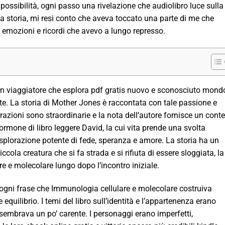
ossibilità, ogni passo una rivelazione che audiolibro luce sulla
la storia, mi resi conto che aveva toccato una parte di me che
 emozioni e ricordi che avevo a lungo represso.
un viaggiatore che esplora pdf gratis nuovo e sconosciuto mond
te. La storia di Mother Jones è raccontata con tale passione e
strazioni sono straordinarie e la nota dell’autore fornisce un cont
ormone di libro leggere David, la cui vita prende una svolta
plorazione potente di fede, speranza e amore. La storia ha un
cola creatura che si fa strada e si rifiuta di essere sloggiata, la
e e molecolare lungo dopo l’incontro iniziale.
, ogni frase che Immunologia cellulare e molecolare costruiva
equilibrio. I temi del libro sull’identità e l’appartenenza erano
embrava un po’ carente. I personaggi erano imperfetti,