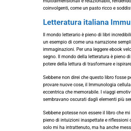
multidimensionali e relazionabili, rendendo l
coinvolgenti, come un pasto ricco e soddis
Letteratura italiana Immu
Il mondo letterario è pieno di libri incredib
un esempio di come una narrazione semplice
immaginazioni. Per una leggere ebook veloce
segno. Il mondo della letteratura è pieno di
potere della lettura di trasformare e ispirare
Sebbene non direi che questo libro fosse per
provare nuove cose, il Immunologia cellula
eccentrica che memorabile. I viaggi emot
sembravano oscurati dagli elementi più sen
Sebbene potesse non essere il libro che mi
pieno di intuizioni inaspettate e riflession
solo mi ha intrattenuto, ma ha anche messo 