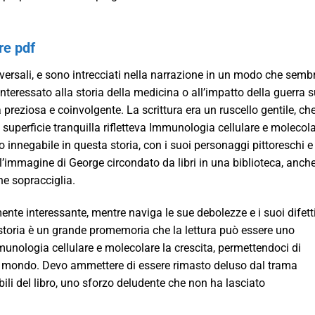
re pdf
iversali, e sono intrecciati nella narrazione in un modo che semb
interessato alla storia della medicina o all’impatto della guerra s
a preziosa e coinvolgente. La scrittura era un ruscello gentile, ch
a superficie tranquilla rifletteva Immunologia cellulare e molecol
 innegabile in questa storia, con i suoi personaggi pittoreschi e
 l’immagine di George circondato da libri in una biblioteca, anch
ne sopracciglia.
ente interessante, mentre naviga le sue debolezze e i suoi difetti
 storia è un grande promemoria che la lettura può essere uno
nologia cellulare e molecolare la crescita, permettendoci di
sul mondo. Devo ammettere di essere rimasto deluso dal trama
li del libro, uno sforzo deludente che non ha lasciato