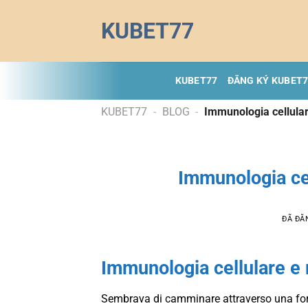
Chuyển
KUBET77
đến
nội
dung
KUBET77
ĐĂNG KÝ KUBET
KUBET77
-
BLOG
-
Immunologia cellula
Immunologia ce
ĐÃ ĐĂ
Immunologia cellulare e 
Sembrava di camminare attraverso una fore