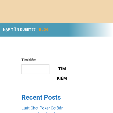
NẠP TIỀN KUBET77
BLOG
Tìm kiếm
TÌM
KIẾM
Recent Posts
Luật Chơi Poker Cơ Bản: