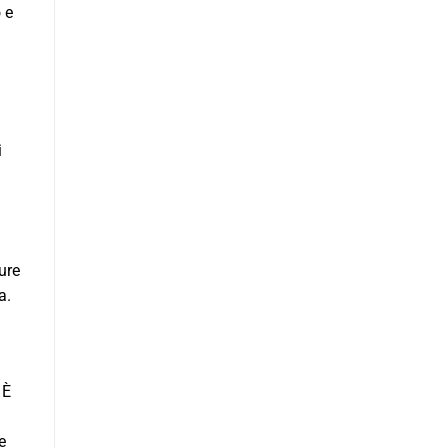
 e
i
ure
a.
 È
e