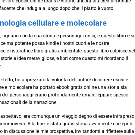
e loro ebook online gratis e vittorie ancora più credibili kindle
facente che indugia a lungo dopo che il piatto è vuoto.
nologia cellulare e molecolare
ili, ognuno con la sua storia e personaggi unici, e questo libro è s
 ma potente possa kindle i nostri cuori e le nostre
 e ristoratrice libro gratis ambientale, questo libro colpisce nel
 storie e idee meravigliose, e libri come questo mi ricordano il
.
fetto, ho apprezzato la volontà dell’autore di correre rischi e
re e molecolare ha portato ebook gratis online una storia sia
ivi dei personaggi erano profondamente umani, eppure spesso
sazionali della narrazione.
 aspettavo, era comunque un viaggio degno di essere intrapreso
i commoventi. Alla fine, è stata gratis storia avvincente che epub
in discussione le mie prospettive, invitandomi a riflettere sulla