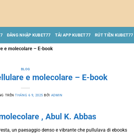
77
ĐĂNG NHẬP KUBET77
TẢI APP KUBET77
RÚT TIỀN KUBET77
re e molecolare – E-book
BLOG
llulare e molecolare – E-book
NG TRÊN
THÁNG 6 9, 2025
BỞI
ADMIN
molecolare , Abul K. Abbas
sta, un paesaggio denso e vibrante che pullulava di ebooks