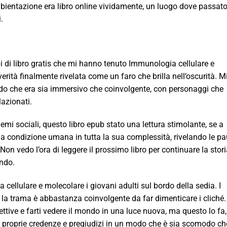
ientazione era libro online vividamente, un luogo dove passato
.
lpi di libro gratis che mi hanno tenuto Immunologia cellulare e
verità finalmente rivelata come un faro che brilla nell’oscurità. M
do che era sia immersivo che coinvolgente, con personaggi che
azionati.
mi sociali, questo libro epub stato una lettura stimolante, se a
la condizione umana in tutta la sua complessità, rivelando le pa
Non vedo l’ora di leggere il prossimo libro per continuare la stori
endo.
cellulare e molecolare i giovani adulti sul bordo della sedia. I
 la trama è abbastanza coinvolgente da far dimenticare i cliché.
ettive e farti vedere il mondo in una luce nuova, ma questo lo fa,
le proprie credenze e pregiudizi in un modo che è sia scomodo ch