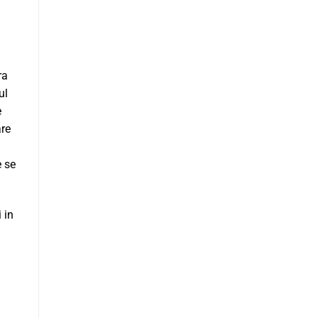
ra
ul
e
are
e se
 in