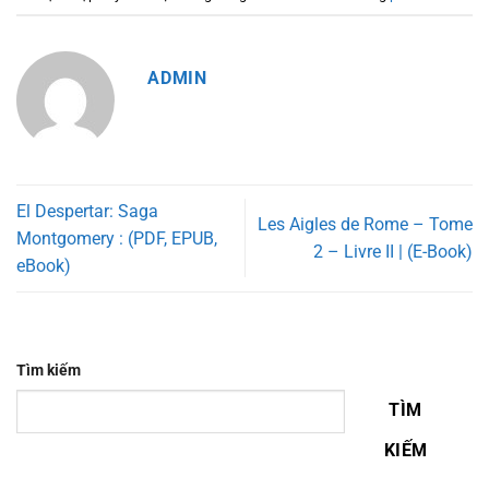
ADMIN
El Despertar: Saga
Les Aigles de Rome – Tome
Montgomery : (PDF, EPUB,
2 – Livre II | (E-Book)
eBook)
Tìm kiếm
TÌM
KIẾM