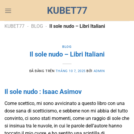
Chuyển
KUBET77
đến
nội
dung
KUBET77
-
BLOG
-
Il sole nudo – Libri Italiani
BLOG
Il sole nudo – Libri Italiani
ĐÃ ĐĂNG TRÊN
THÁNG 10 7, 2025
BỞI
ADMIN
Il sole nudo : Isaac Asimov
Come scettico, mi sono avvicinato a questo libro con una
dose sana di scetticismo, e sebbene non mi abbia del tutto
convinto, ci sono stati momenti, come un raggio di sole che
si insinua tra le nuvole, in cui le parole dell’autore hanno
toccato il mio cuore, e ho sentito una scintilla di