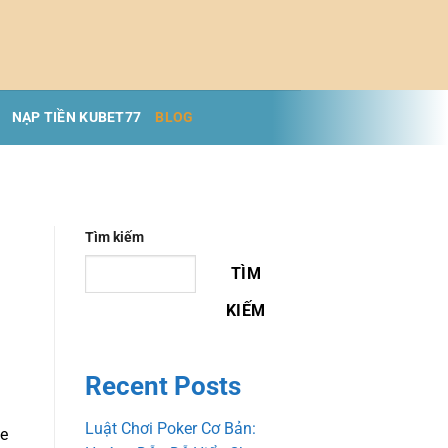
NẠP TIỀN KUBET77
BLOG
Tìm kiếm
TÌM
KIẾM
Recent Posts
Luật Chơi Poker Cơ Bản:
Le