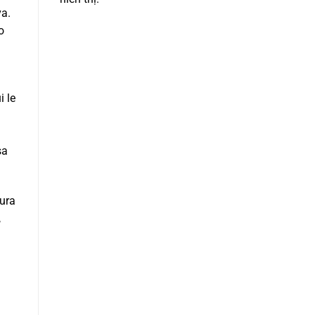
va.
o
i le
sa
tura
,