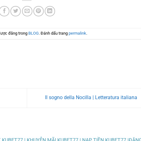
được đăng trong
BLOG
. Đánh dấu trang
permalink
.
Il sogno della Nocilla | Letteratura italiana
K KUBET77 | KHUYỄN MÃI KUBET77 | NẠP TIỀN KUBET77 |ĐĂN