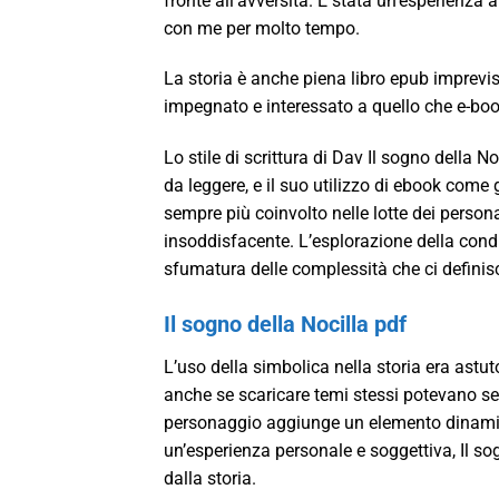
fronte all’avversità. È stata un’esperienza 
con me per molto tempo.
La storia è anche piena libro epub imprevist
impegnato e interessato a quello che e-boo
Lo stile di scrittura di Dav Il sogno della 
da leggere, e il suo utilizzo di ebook come
sempre più coinvolto nelle lotte dei person
insoddisfacente. L’esplorazione della cond
sfumatura delle complessità che ci definis
Il sogno della Nocilla pdf
L’uso della simbolica nella storia era astu
anche se scaricare temi stessi potevano sem
personaggio aggiunge un elemento dinamico 
un’esperienza personale e soggettiva, Il sog
dalla storia.