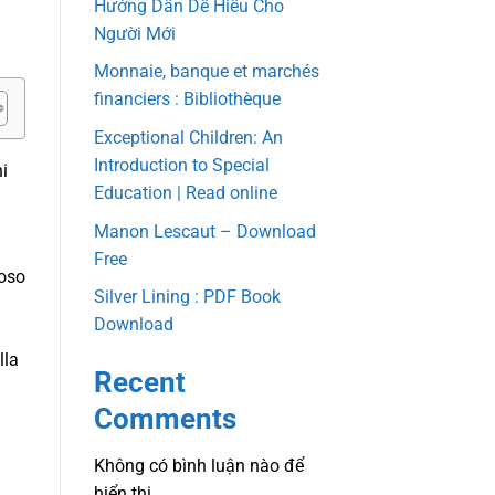
Hướng Dẫn Dễ Hiểu Cho
Người Mới
Monnaie, banque et marchés
financiers : Bibliothèque
Exceptional Children: An
Introduction to Special
ni
Education | Read online
Manon Lescaut – Download
Free
toso
Silver Lining : PDF Book
Download
lla
Recent
Comments
Không có bình luận nào để
hiển thị.