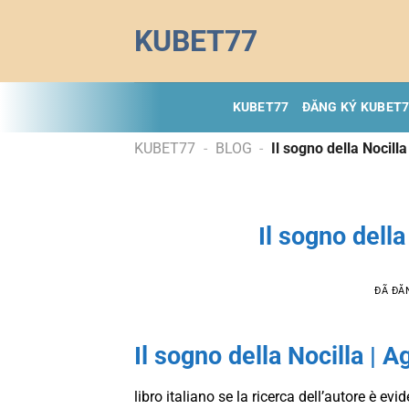
Chuyển
KUBET77
đến
nội
dung
KUBET77
ĐĂNG KÝ KUBET
KUBET77
-
BLOG
-
Il sogno della Nocilla
Il sogno della
ĐÃ ĐĂ
Il sogno della Nocilla | 
libro italiano se la ricerca dell’autore è evid