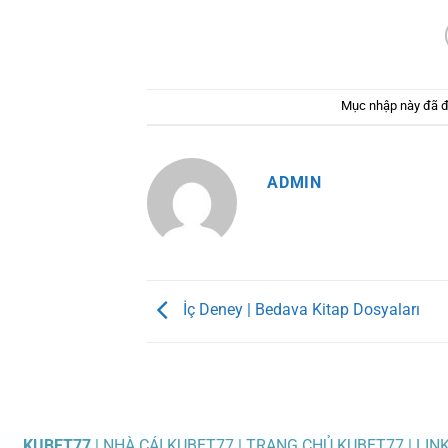
Mục nhập này đã 
ADMIN
İç Deney | Bedava Kitap Dosyaları
KUBET77
| NHÀ CÁI KUBET77 | TRANG CHỦ KUBET77 | LIN