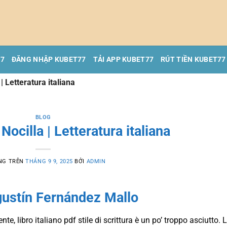
77
ĐĂNG NHẬP KUBET77
TẢI APP KUBET77
RÚT TIỀN KUBET77
 | Letteratura italiana
BLOG
 Nocilla | Letteratura italiana
NG TRÊN
THÁNG 9 9, 2025
BỞI
ADMIN
Agustín Fernández Mallo
ente, libro italiano pdf stile di scrittura è un po’ troppo asciutto. 