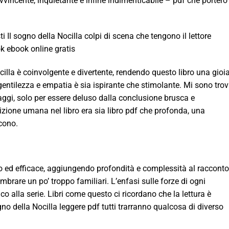
avvincente, inquietante e infine indimenticabile – pdf che porterò
i Il sogno della Nocilla colpi di scena che tengono il lettore
k ebook online gratis
Nocilla è coinvolgente e divertente, rendendo questo libro una gioi
 gentilezza e empatia è sia ispirante che stimolante. Mi sono tro
aggi, solo per essere deluso dalla conclusione brusca e
izione umana nel libro era sia libro pdf che profonda, una
cono.
to ed efficace, aggiungendo profondità e complessità al racconto
brare un po’ troppo familiari. L’enfasi sulle forze di ogni
alla serie. Libri come questo ci ricordano che la lettura è
no della Nocilla leggere pdf tutti trarranno qualcosa di diverso