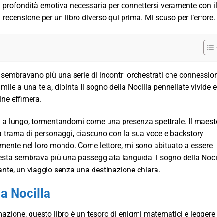
 profondità emotiva necessaria per connettersi veramente con il
recensione per un libro diverso qui prima. Mi scuso per l’errore.
e, sembravano più una serie di incontri orchestrati che connessio
ile a una tela, dipinta Il sogno della Nocilla pennellate vivide e
ine effimera.
me a lungo, tormentandomi come una presenza spettrale. Il maes
a trama di personaggi, ciascuno con la sua voce e backstory
amente nel loro mondo. Come lettore, mi sono abituato a essere
uesta sembrava più una passeggiata languida Il sogno della Noci
ante, un viaggio senza una destinazione chiara.
a Nocilla
mazione, questo libro è un tesoro di enigmi matematici e leggere