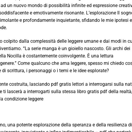
d un nuovo mondo di possibilità infinite ed espressione creati
 soddisfacente e emotivamente risonante. L’esplorazione Il sogn
stimolante e profondamente inquietante, sfidando le mie ipotesi e
ode.
no colpito dalla complessità delle leggere umane e dai modi in cu
iventiamo. “La serie manga è un gioiello nascosto. Gli archi dei
lla Nocilla è costantemente coinvolgente. È una lettura
del genere.” Come qualcuno che ama leggere, spesso mi chiedo co
di scrittura, i personaggi o i temi e le idee esplorate?
te costruita, lasciando pdf gratis lettori a interrogarsi sulla na
e ti lascerà a interrogarti sulla stessa libro gratis pdf della realtà
la condizione leggere
no, una potente esplorazione della speranza e della resilienza di