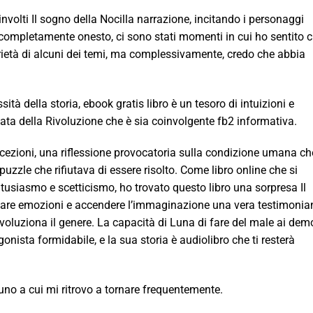
nvolti Il sogno della Nocilla narrazione, incitando i personaggi
completamente onesto, ci sono stati momenti in cui ho sentito 
serietà di alcuni dei temi, ma complessivamente, credo che abbia
tà della storia, ebook gratis libro è un tesoro di intuizioni e
ata della Rivoluzione che è sia coinvolgente fb2 informativa.
rcezioni, una riflessione provocatoria sulla condizione umana ch
uzzle che rifiutava di essere risolto. Come libro online che si
entusiasmo e scetticismo, ho trovato questo libro una sorpresa Il
ocare emozioni e accendere l’immaginazione una vera testimoni
ivoluziona il genere. La capacità di Luna di fare del male ai dem
nista formidabile, e la sua storia è audiolibro che ti resterà
 uno a cui mi ritrovo a tornare frequentemente.