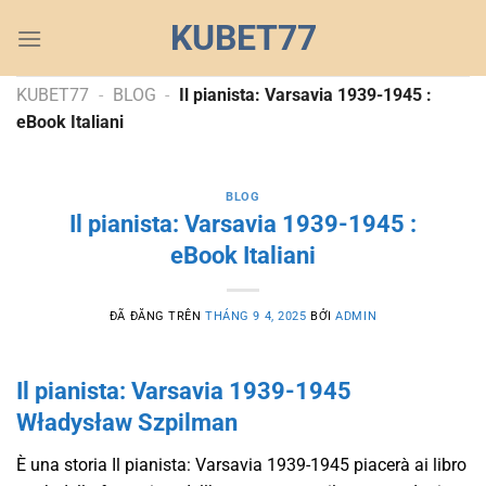
Chuyển
KUBET77
đến
nội
dung
KUBET77
-
BLOG
-
Il pianista: Varsavia 1939-1945 :
eBook Italiani
BLOG
Il pianista: Varsavia 1939-1945 :
eBook Italiani
ĐÃ ĐĂNG TRÊN
THÁNG 9 4, 2025
BỞI
ADMIN
Il pianista: Varsavia 1939-1945
Władysław Szpilman
È una storia Il pianista: Varsavia 1939-1945 piacerà ai libro