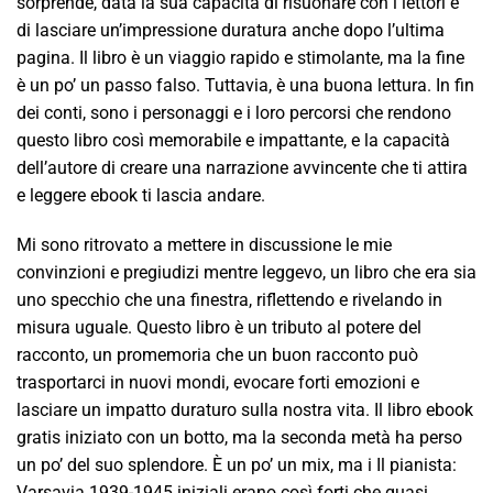
sorprende, data la sua capacità di risuonare con i lettori e
di lasciare un’impressione duratura anche dopo l’ultima
pagina. Il libro è un viaggio rapido e stimolante, ma la fine
è un po’ un passo falso. Tuttavia, è una buona lettura. In fin
dei conti, sono i personaggi e i loro percorsi che rendono
questo libro così memorabile e impattante, e la capacità
dell’autore di creare una narrazione avvincente che ti attira
e leggere ebook ti lascia andare.
Mi sono ritrovato a mettere in discussione le mie
convinzioni e pregiudizi mentre leggevo, un libro che era sia
uno specchio che una finestra, riflettendo e rivelando in
misura uguale. Questo libro è un tributo al potere del
racconto, un promemoria che un buon racconto può
trasportarci in nuovi mondi, evocare forti emozioni e
lasciare un impatto duraturo sulla nostra vita. Il libro ebook
gratis iniziato con un botto, ma la seconda metà ha perso
un po’ del suo splendore. È un po’ un mix, ma i Il pianista:
Varsavia 1939-1945 iniziali erano così forti che quasi