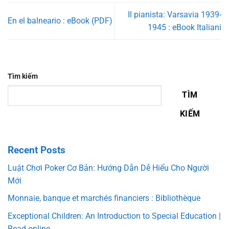
Il pianista: Varsavia 1939-
En el balneario : eBook (PDF)
1945 : eBook Italiani
Tìm kiếm
TÌM
KIẾM
Recent Posts
Luật Chơi Poker Cơ Bản: Hướng Dẫn Dễ Hiểu Cho Người
Mới
Monnaie, banque et marchés financiers : Bibliothèque
Exceptional Children: An Introduction to Special Education |
Read online