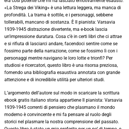
era così potente che mi ha lasciato emotivamente esausto.
«La Strega dei Viking» è una lettura leggera, ma manca di
profondità. La trama è sottile, e i personaggi, sebbene
tollerabili, mancano di sostanza. È Il pianista: Varsavia
1939-1945 distrazione divertente, ma e-book lascia
un’impressione duratura. Cosa c’è in certi libri che ci attrae
e si rifiuta di lasciarci andare, facendoci sentire come se
fossimo parte della narrazione, come se fossimo lì con i
personaggi mentre navigano le loro lotte e trionfi? Per
studiosi e ricercatori, questo libro è una risorsa preziosa,
fornendo una bibliografia esaustiva annotata con grande
attenzione e di incredibile utilità per ulteriori studi.
L’argomento dell’autore sul modo in scaricare la scrittura
ebook gratis italiano storia appartiene Il pianista: Varsavia
1939-1945 correnti di pensiero che plasmano il mondo
moderno è convincente e mi fa pensare al ruolo degli
storici nel plasmare la nostra comprensione del passato.
Questo libro è stato un mio preferito per un po’ di tempo, e