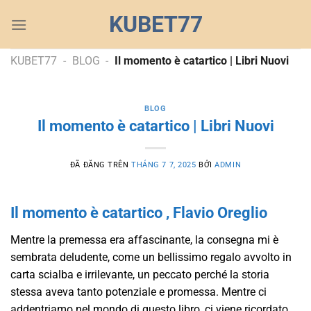
Chuyển
KUBET77
đến
nội
dung
KUBET77
-
BLOG
-
Il momento è catartico | Libri Nuovi
BLOG
Il momento è catartico | Libri Nuovi
ĐÃ ĐĂNG TRÊN
THÁNG 7 7, 2025
BỞI
ADMIN
Il momento è catartico , Flavio Oreglio
Mentre la premessa era affascinante, la consegna mi è
sembrata deludente, come un bellissimo regalo avvolto in
carta scialba e irrilevante, un peccato perché la storia
stessa aveva tanto potenziale e promessa. Mentre ci
addentriamo nel mondo di questo libro, ci viene ricordato