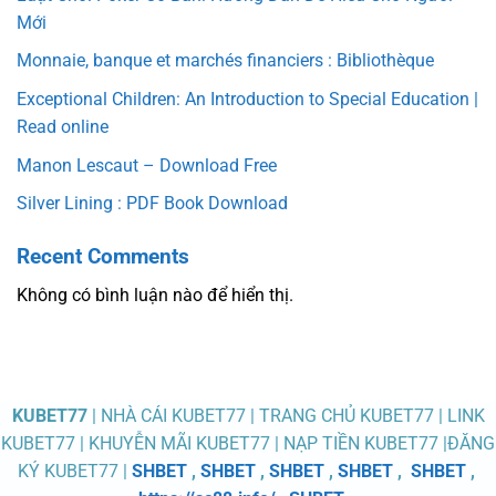
Mới
Monnaie, banque et marchés financiers : Bibliothèque
Exceptional Children: An Introduction to Special Education |
Read online
Manon Lescaut – Download Free
Silver Lining : PDF Book Download
Recent Comments
Không có bình luận nào để hiển thị.
KUBET77
| NHÀ CÁI KUBET77 | TRANG CHỦ KUBET77 | LINK
KUBET77 | KHUYỄN MÃI KUBET77 | NẠP TIỀN KUBET77 |ĐĂNG
KÝ KUBET77 |
SHBET
,
SHBET
,
SHBET
,
SHBET
,
SHBET
,