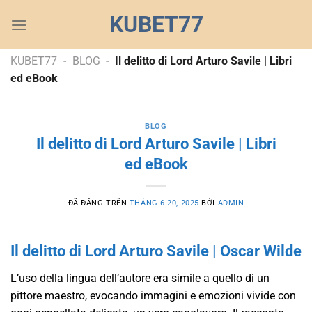
Chuyển
KUBET77
đến
nội
dung
KUBET77
-
BLOG
-
Il delitto di Lord Arturo Savile | Libri
ed eBook
BLOG
Il delitto di Lord Arturo Savile | Libri
ed eBook
ĐÃ ĐĂNG TRÊN
THÁNG 6 20, 2025
BỞI
ADMIN
Il delitto di Lord Arturo Savile | Oscar Wilde
L’uso della lingua dell’autore era simile a quello di un
pittore maestro, evocando immagini e emozioni vivide con