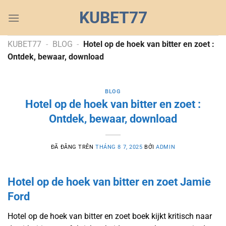
Chuyển
KUBET77
đến
nội
dung
KUBET77
-
BLOG
-
Hotel op de hoek van bitter en zoet :
Ontdek, bewaar, download
BLOG
Hotel op de hoek van bitter en zoet :
Ontdek, bewaar, download
ĐÃ ĐĂNG TRÊN
THÁNG 8 7, 2025
BỞI
ADMIN
Hotel op de hoek van bitter en zoet Jamie
Ford
Hotel op de hoek van bitter en zoet boek kijkt kritisch naar