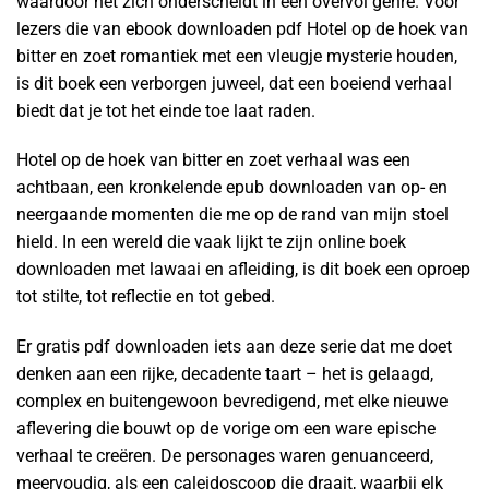
waardoor het zich onderscheidt in een overvol genre. Voor
lezers die van ebook downloaden pdf Hotel op de hoek van
bitter en zoet romantiek met een vleugje mysterie houden,
is dit boek een verborgen juweel, dat een boeiend verhaal
biedt dat je tot het einde toe laat raden.
Hotel op de hoek van bitter en zoet verhaal was een
achtbaan, een kronkelende epub downloaden van op- en
neergaande momenten die me op de rand van mijn stoel
hield. In een wereld die vaak lijkt te zijn online boek
downloaden met lawaai en afleiding, is dit boek een oproep
tot stilte, tot reflectie en tot gebed.
Er gratis pdf downloaden iets aan deze serie dat me doet
denken aan een rijke, decadente taart – het is gelaagd,
complex en buitengewoon bevredigend, met elke nieuwe
aflevering die bouwt op de vorige om een ware epische
verhaal te creëren. De personages waren genuanceerd,
meervoudig, als een caleidoscoop die draait, waarbij elk