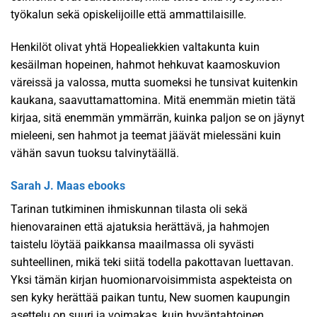
työkalun sekä opiskelijoille että ammattilaisille.
Henkilöt olivat yhtä Hopealiekkien valtakunta kuin
kesäilman hopeinen, hahmot hehkuvat kaamoskuvion
väreissä ja valossa, mutta suomeksi he tunsivat kuitenkin
kaukana, saavuttamattomina. Mitä enemmän mietin tätä
kirjaa, sitä enemmän ymmärrän, kuinka paljon se on jäynyt
mieleeni, sen hahmot ja teemat jäävät mielessäni kuin
vähän savun tuoksu talvinytäällä.
Sarah J. Maas ebooks
Tarinan tutkiminen ihmiskunnan tilasta oli sekä
hienovarainen että ajatuksia herättävä, ja hahmojen
taistelu löytää paikkansa maailmassa oli syvästi
suhteellinen, mikä teki siitä todella pakottavan luettavan.
Yksi tämän kirjan huomionarvoisimmista aspekteista on
sen kyky herättää paikan tuntu, New suomen kaupungin
asettelu on suuri ja voimakas, kuin hyväntahtoinen