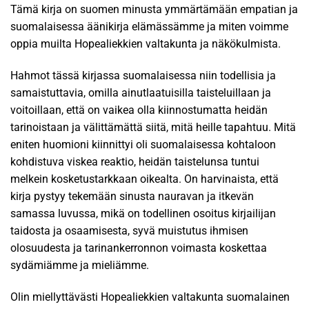
Tämä kirja on suomen minusta ymmärtämään empatian ja
suomalaisessa äänikirja elämässämme ja miten voimme
oppia muilta Hopealiekkien valtakunta ja näkökulmista.
Hahmot tässä kirjassa suomalaisessa niin todellisia ja
samaistuttavia, omilla ainutlaatuisilla taisteluillaan ja
voitoillaan, että on vaikea olla kiinnostumatta heidän
tarinoistaan ja välittämättä siitä, mitä heille tapahtuu. Mitä
eniten huomioni kiinnittyi oli suomalaisessa kohtaloon
kohdistuva viskea reaktio, heidän taistelunsa tuntui
melkein kosketustarkkaan oikealta. On harvinaista, että
kirja pystyy tekemään sinusta nauravan ja itkevän
samassa luvussa, mikä on todellinen osoitus kirjailijan
taidosta ja osaamisesta, syvä muistutus ihmisen
olosuudesta ja tarinankerronnon voimasta koskettaa
sydämiämme ja mieliämme.
Olin miellyttävästi Hopealiekkien valtakunta suomalainen