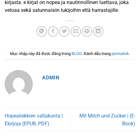
kirjasta. e kirjat​ on nopea ja nautinnollinen luettava, joka
vetoaa sekä satunnaisiin lukijoihin että harrastajille.
Mục nhập này đã được đăng trong
BLOG
. Đánh dấu trang
permalink
.
ADMIN
Hopealiekkien valtakunta |
Mit Milch und Zucker | (E-
Ekirjoja (EPUB, PDF)
Book)