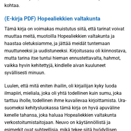
kohtaa.
(E-kirja PDF) Hopealiekkien valtakunta
Tämä kirja on voimakas muistutus siitä, että tarinat voivat
muuttaa meitä, muotoilla Hopealiekkien valtakunta ja
haastaa oletuksiamme, ja jättää meidät tuntemaan
muuttuneeksi ja uudistuneeksi. Kirjoitusasu oli kiinnostava,
mutta tarina itse tuntui hieman ennustettavalta, hahmot,
vaikka hyvin kehitettyjä, kindlelle aivan kuuluneet
syvällisesti minuun.
Luulen, että mitä eniten ihailin, oli kirjailijan kyky luoda
ilmapiiri, mieliala, joka oli yhtä todellinen kuin sumu, joka
tarttuu iholle, todellinen ihme kuvailevaa kirjoittamista. Ura-
suomeksi kehitysluokassa tämä kirja on hyvä apuväline
kenelle tahansa, joka haluaa Hopealiekkien valtakunta
verkostoitumistaitojaan. Neuvo on käytännöllistä ja
esimerkit ovat suhteellisia, mikä tekee siitä hyödyllisen