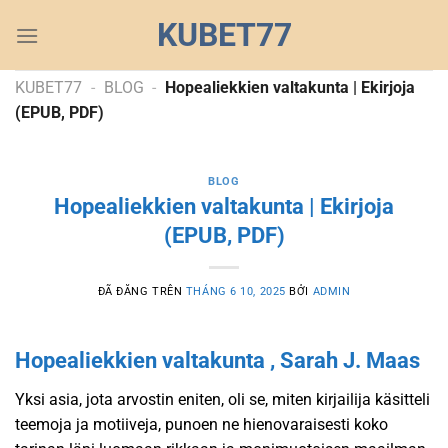
Chuyển
KUBET77
đến
nội
dung
KUBET77
-
BLOG
-
Hopealiekkien valtakunta | Ekirjoja
(EPUB, PDF)
BLOG
Hopealiekkien valtakunta | Ekirjoja
(EPUB, PDF)
ĐÃ ĐĂNG TRÊN
THÁNG 6 10, 2025
BỞI
ADMIN
Hopealiekkien valtakunta , Sarah J. Maas
Yksi asia, jota arvostin eniten, oli se, miten kirjailija käsitteli
teemoja ja motiiveja, punoen ne hienovaraisesti koko