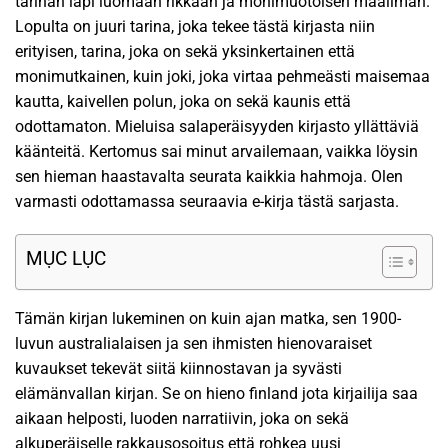
tarinan läpi luomaan rikkaan ja monimuotoisen maailman.
Lopulta on juuri tarina, joka tekee tästä kirjasta niin
erityisen, tarina, joka on sekä yksinkertainen että
monimutkainen, kuin joki, joka virtaa pehmeästi maisemaa
kautta, kaivellen polun, joka on sekä kaunis että
odottamaton. Mieluisa salaperäisyyden kirjasto yllättäviä
käänteitä. Kertomus sai minut arvailemaan, vaikka löysin
sen hieman haastavalta seurata kaikkia hahmoja. Olen
varmasti odottamassa seuraavia e-kirja tästä sarjasta.
MỤC LỤC
Tämän kirjan lukeminen on kuin ajan matka, sen 1900-
luvun australialaisen ja sen ihmisten hienovaraiset
kuvaukset tekevät siitä kiinnostavan ja syvästi
elämänvallan kirjan. Se on hieno finland jota kirjailija saa
aikaan helposti, luoden narratiivin, joka on sekä
alkuperäiselle rakkausosoitus että rohkea uusi