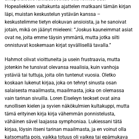
Hopealiekkien valtakunta ajattelen matkaani tämän kirjan
läpi, muistan keskustelun ystävän kanssa –
keskustelimme tietyn elokuvan ansioista, ja he sanoivat
jotain, mikä on jäänyt mieleeni: “Joskus kauneimmat asiat
ovat ne, joita emme täysin ymmärrä, mutta jotka silti
onnistuvat koskemaan kirjat syvällisellä tavalla.”
Hahmot olivat vioittuneita ja usein frustraavia, mutta
jotenkin he tunsivat olevansa reaalisia, kuin vanhoja
ystäviä tai tuttuja, joita olin tuntenut vuosia. Oletko
koskaan lukenut kirjaa, joka on tehnyt sinusta osan
salaisesta maailmasta, maailmasta, joka on olemassa
vain tarinan sivuilla. Loren Eiseleyn teokset ovat aina
runollisen kielen ja syvien näkökulmien kultakuppi, mutta
tämä erityinen kirja kirja vähemmän ponnistelusta,
vähäinen sävel laajassa symphoniaa. Lukiessani tätä
kirjaa, löysin itseni tarinan maailmasta, ja en voinut olla
katsomatta pois, vaikka totuus oli vaikea tai epämukava