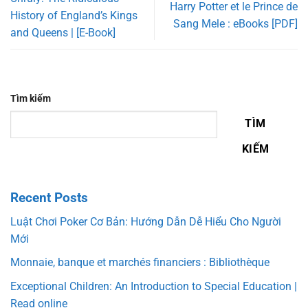
Harry Potter et le Prince de
History of England’s Kings
Sang Mele : eBooks [PDF]
and Queens | [E-Book]
Tìm kiếm
TÌM
KIẾM
Recent Posts
Luật Chơi Poker Cơ Bản: Hướng Dẫn Dễ Hiểu Cho Người
Mới
Monnaie, banque et marchés financiers : Bibliothèque
Exceptional Children: An Introduction to Special Education |
Read online