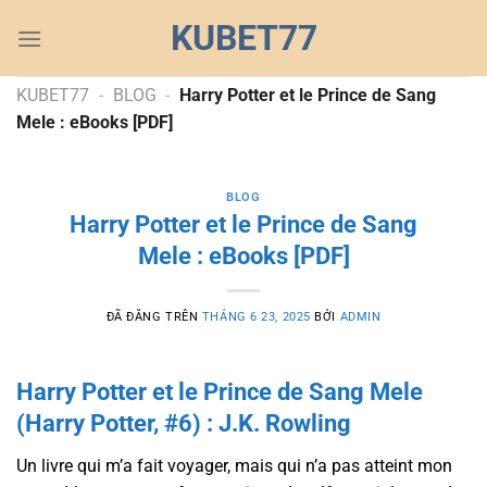
Chuyển
KUBET77
đến
nội
dung
KUBET77
-
BLOG
-
Harry Potter et le Prince de Sang
Mele : eBooks [PDF]
BLOG
Harry Potter et le Prince de Sang
Mele : eBooks [PDF]
ĐÃ ĐĂNG TRÊN
THÁNG 6 23, 2025
BỞI
ADMIN
Harry Potter et le Prince de Sang Mele
(Harry Potter, #6) : J.K. Rowling
Un livre qui m’a fait voyager, mais qui n’a pas atteint mon