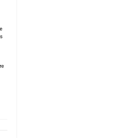
ne
ns
re