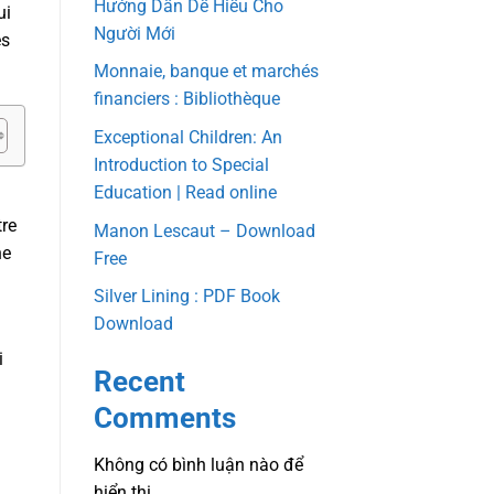
Hướng Dẫn Dễ Hiểu Cho
ui
Người Mới
és
Monnaie, banque et marchés
financiers : Bibliothèque
Exceptional Children: An
Introduction to Special
Education | Read online
tre
Manon Lescaut – Download
ne
Free
Silver Lining : PDF Book
Download
i
Recent
Comments
Không có bình luận nào để
hiển thị.