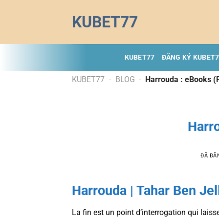
Chuyển
KUBET77
đến
nội
dung
KUBET77
ĐĂNG KÝ KUBET
KUBET77
-
BLOG
-
Harrouda : eBooks (
Harr
ĐÃ ĐĂ
Harrouda | Tahar Ben Jel
La fin est un point d’interrogation qui laiss