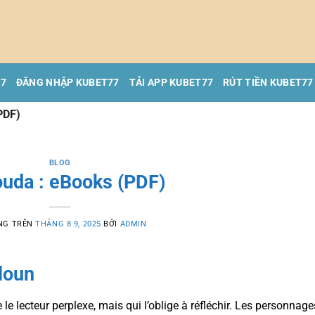
77
ĐĂNG NHẬP KUBET77
TẢI APP KUBET77
RÚT TIỀN KUBET77
PDF)
BLOG
ouda : eBooks (PDF)
NG TRÊN
THÁNG 8 9, 2025
BỞI
ADMIN
loun
e le lecteur perplexe, mais qui l’oblige à réfléchir. Les personnage