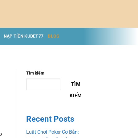
NẠP TIỀN KUBET77
BLOG
Tìm kiếm
TÌM
KIẾM
Recent Posts
Luật Chơi Poker Cơ Bản:
s