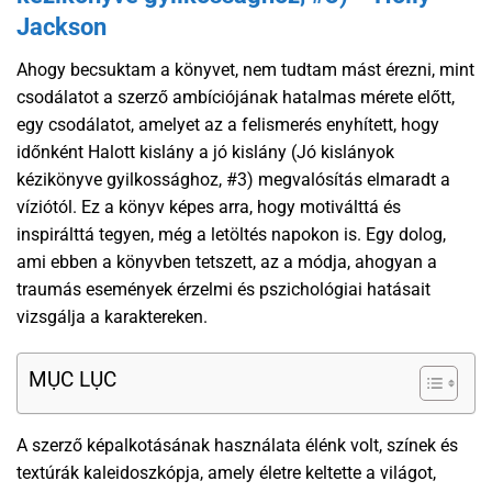
Jackson
Ahogy becsuktam a könyvet, nem tudtam mást érezni, mint
csodálatot a szerző ambíciójának hatalmas mérete előtt,
egy csodálatot, amelyet az a felismerés enyhített, hogy
időnként Halott kislány a jó kislány (Jó kislányok
kézikönyve gyilkossághoz, #3) megvalósítás elmaradt a
víziótól. Ez a könyv képes arra, hogy motiválttá és
inspirálttá tegyen, még a letöltés napokon is. Egy dolog,
ami ebben a könyvben tetszett, az a módja, ahogyan a
traumás események érzelmi és pszichológiai hatásait
vizsgálja a karaktereken.
MỤC LỤC
A szerző képalkotásának használata élénk volt, színek és
textúrák kaleidoszkópja, amely életre keltette a világot,