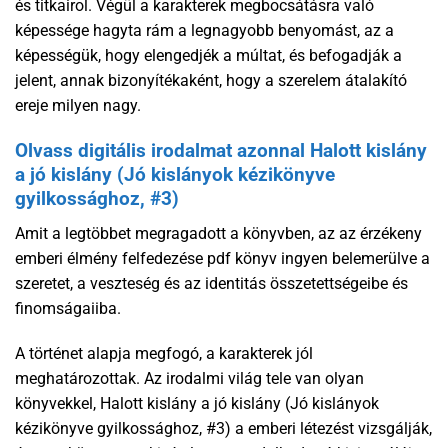
és titkairol. Végül a karakterek megbocsátásra való
képessége hagyta rám a legnagyobb benyomást, az a
képességük, hogy elengedjék a múltat, és befogadják a
jelent, annak bizonyítékaként, hogy a szerelem átalakító
ereje milyen nagy.
Olvass digitális irodalmat azonnal Halott kislány
a jó kislány (Jó kislányok kézikönyve
gyilkossághoz, #3)
Amit a legtöbbet megragadott a könyvben, az az érzékeny
emberi élmény felfedezése pdf könyv ingyen belemerülve a
szeretet, a veszteség és az identitás összetettségeibe és
finomságaiiba.
A történet alapja megfogó, a karakterek jól
meghatározottak. Az irodalmi világ tele van olyan
könyvekkel, Halott kislány a jó kislány (Jó kislányok
kézikönyve gyilkossághoz, #3) a emberi létezést vizsgálják,