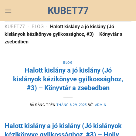
Chuyển
KUBET77
đến
nội
dung
KUBET77
-
BLOG
-
Halott kislány a jó kislány (Jó
kislányok kézikönyve gyilkossághoz, #3) – Könyvtár a
zsebedben
BLOG
Halott kislány a jó kislány (Jó
kislányok kézikönyve gyilkossághoz,
#3) – Könyvtár a zsebedben
ĐÃ ĐĂNG TRÊN
THÁNG 8 29, 2025
BỞI
ADMIN
Halott kislány a jó kislány (Jó kislányok
kézikönyve gyilkossághoz, #3) – Holly