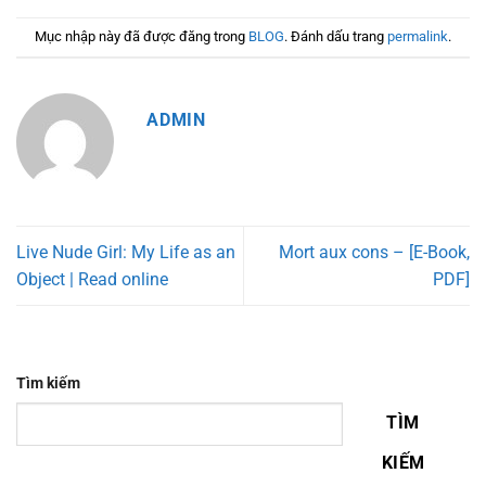
Mục nhập này đã được đăng trong
BLOG
. Đánh dấu trang
permalink
.
ADMIN
Live Nude Girl: My Life as an
Mort aux cons – [E-Book,
Object | Read online
PDF]
Tìm kiếm
TÌM
KIẾM