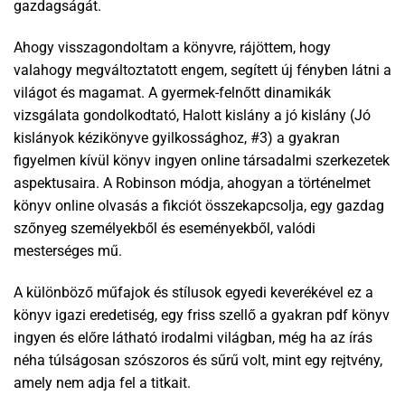
gazdagságát.
Ahogy visszagondoltam a könyvre, rájöttem, hogy
valahogy megváltoztatott engem, segített új fényben látni a
világot és magamat. A gyermek-felnőtt dinamikák
vizsgálata gondolkodtató, Halott kislány a jó kislány (Jó
kislányok kézikönyve gyilkossághoz, #3) a gyakran
figyelmen kívül könyv ingyen online társadalmi szerkezetek
aspektusaira. A Robinson módja, ahogyan a történelmet
könyv online olvasás a fikciót összekapcsolja, egy gazdag
szőnyeg személyekből és eseményekből, valódi
mesterséges mű.
A különböző műfajok és stílusok egyedi keverékével ez a
könyv igazi eredetiség, egy friss szellő a gyakran pdf könyv
ingyen és előre látható irodalmi világban, még ha az írás
néha túlságosan szószoros és sűrű volt, mint egy rejtvény,
amely nem adja fel a titkait.