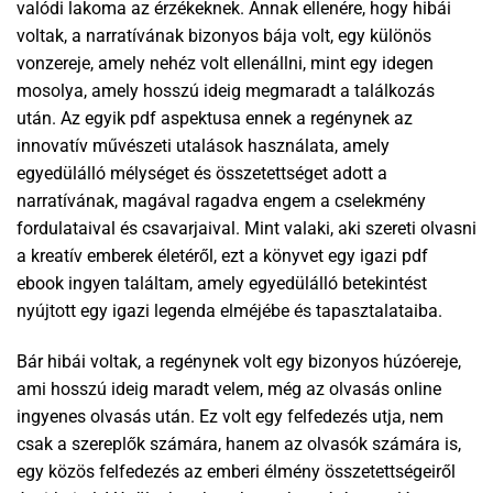
valódi lakoma az érzékeknek. Annak ellenére, hogy hibái
voltak, a narratívának bizonyos bája volt, egy különös
vonzereje, amely nehéz volt ellenállni, mint egy idegen
mosolya, amely hosszú ideig megmaradt a találkozás
után. Az egyik pdf aspektusa ennek a regénynek az
innovatív művészeti utalások használata, amely
egyedülálló mélységet és összetettséget adott a
narratívának, magával ragadva engem a cselekmény
fordulataival és csavarjaival. Mint valaki, aki szereti olvasni
a kreatív emberek életéről, ezt a könyvet egy igazi pdf
ebook ingyen találtam, amely egyedülálló betekintést
nyújtott egy igazi legenda elméjébe és tapasztalataiba.
Bár hibái voltak, a regénynek volt egy bizonyos húzóereje,
ami hosszú ideig maradt velem, még az olvasás online
ingyenes olvasás után. Ez volt egy felfedezés utja, nem
csak a szereplők számára, hanem az olvasók számára is,
egy közös felfedezés az emberi élmény összetettségeiről