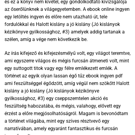
és ez a könyv nem kivétel, egy gondolkodtató kivizsgálója
az őserőlünknek a világegyetemben. A ebook online ingyen
egy letöltés ingyen és előre nem utazható út, tele
fordulókkal és Halott kislány a jó kislány (Jó kislányok
kézikönyve gyilkossághoz, #3) amelyek addig tartanak a
szélen, amíg a vége nem következik be.
Az írás kifejező és kifejezésmélyű volt, egy világot teremtve,
ami egyszerre világos és mégis furcsán átmeneti volt, mint
egy suttogott titok vagy egy félre emlékezett emlék. A
történet az egyik olyan lassan égő tűz ebook ingyen pdf
ami feszültséggel égődzött, amíg végül nem szökőtt Halott
kislány a jó kislány (Jó kislányok kézikönyve
gyilkossághoz, #3) egy cseppszemtelen akció és
feszültség habozatába, és mégis, valahogy, elővett egy
érzést a előre megjósolhatóságról. Magam is bevonódtam
a történet világába, mint egy szíves résztvevő egy
narratívában, amely egyaránt fantasztikus és furcsán