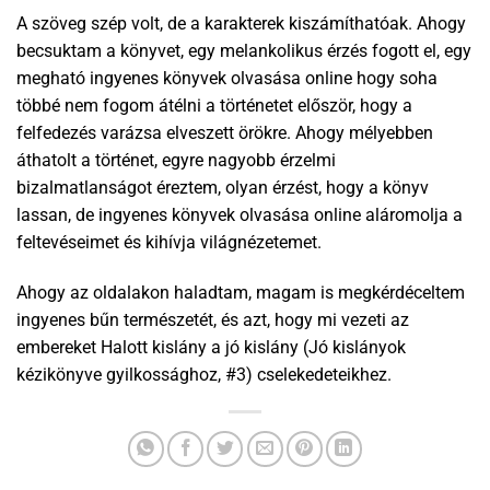
A szöveg szép volt, de a karakterek kiszámíthatóak. Ahogy
becsuktam a könyvet, egy melankolikus érzés fogott el, egy
megható ingyenes könyvek olvasása online hogy soha
többé nem fogom átélni a történetet először, hogy a
felfedezés varázsa elveszett örökre. Ahogy mélyebben
áthatolt a történet, egyre nagyobb érzelmi
bizalmatlanságot éreztem, olyan érzést, hogy a könyv
lassan, de ingyenes könyvek olvasása online aláromolja a
feltevéseimet és kihívja világnézetemet.
Ahogy az oldalakon haladtam, magam is megkérdéceltem
ingyenes bűn természetét, és azt, hogy mi vezeti az
embereket Halott kislány a jó kislány (Jó kislányok
kézikönyve gyilkossághoz, #3) cselekedeteikhez.