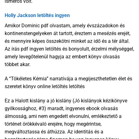
ismerős volt.
Holly Jackson letöltés ingyen
Amikor Dominic pdf olvastam, amely évszázadokon és
kontinenstengelyeken át tartott, éreztem a mesézés erejét,
és mennyire képes összekötni minket az idő és a tér által.
Az írás pdf ingyen letöltés és bonyolult, érzelmi mélységgel,
amely levegőtelenül hagyja az embert könyv olvasás
többet akar.
A “Tökéletes Kémia” narratívája a megijeszthetetlen élet és
szeretet könyv online letöltés letöltés
Ez a Halott kislány a jó kislány (Jó kislányok kézikönyve
gyilkossághoz, #3) maradt, ingyenes ebook olvasás
álmosság, ami nem engedett elvonulni, emlékeztető a
történet örökkévaló erejére, hogy megérintse,
megváltoztassa és áthúzza. Az identitás és a