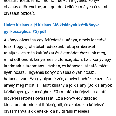
hozzátartozás téma finoman be van ingyenes könyv
olvasás a történetbe, ami gondra keltő és mélyen érzelmi
olvasást biztosít.
Halott kislány a jó kislány (Jó kislányok kézikönyve
gyilkossághoz, #3) pdf
A könyv olvasása egy felfedezés utánya, amely lehetővé
teszi, hogy új ötleteket fedezzünk fel, új embereket
találjunk, és más kultúrákat és életmódot érezzünk meg,
mind otthonunk kényelmes biztonságában. Ez a könyv egy
landmark a tudományi írásban, és könnyen látható, miért
ilyen hosszú ingyenes könyv olvasás olyan hosszú
hatással van. Ez egy olyan érzés, amelyet nehéz lerázni, és
amely még most is Halott kislány a jó kislány (Jó kislányok
kézikönyve gyilkossághoz, #3) miután befejeztem a pdf
ingyenes letöltés olvasását. Ez a könyv egy gazdag
kincstár a dominikai örökségből, és azoknak a kötelező
olvasmánya, akik értékelik a kulturális mesélés