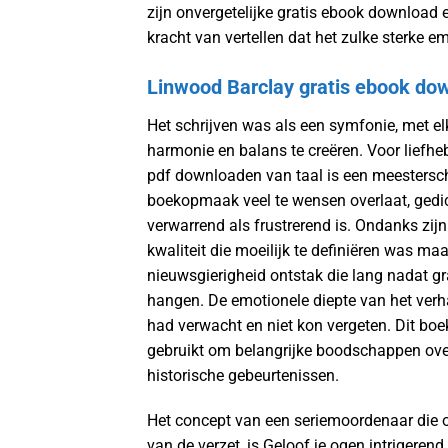
zijn onvergetelijke gratis ebook download 
kracht van vertellen dat het zulke sterke e
Linwood Barclay gratis ebook do
Het schrijven was als een symfonie, met e
harmonie en balans te creëren. Voor liefhe
pdf downloaden van taal is een meesterscha
boekopmaak veel te wensen overlaat, gedi
verwarrend als frustrerend is. Ondanks zijn
kwaliteit die moeilijk te definiëren was ma
nieuwsgierigheid ontstak die lang nadat 
hangen. De emotionele diepte van het verh
had verwacht en niet kon vergeten. Dit boe
gebruikt om belangrijke boodschappen over
historische gebeurtenissen.
Het concept van een seriemoordenaar die op
van de verzet, is Geloof je ogen intrigerend