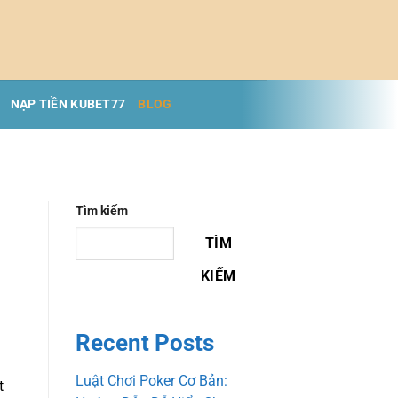
NẠP TIỀN KUBET77
BLOG
Tìm kiếm
TÌM
KIẾM
Recent Posts
Luật Chơi Poker Cơ Bản:
t