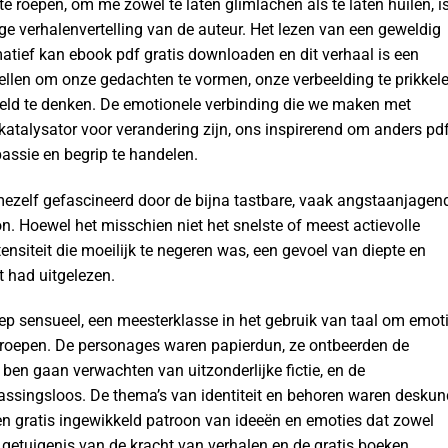
e roepen, om me zowel te laten glimlachen als te laten huilen, i
ge verhalenvertelling van de auteur. Het lezen van een geweldig
matief kan ebook pdf gratis downloaden en dit verhaal is een
tellen om onze gedachten te vormen, onze verbeelding te prikkel
reld te denken. De emotionele verbinding die we maken met
atalysator voor verandering zijn, ons inspirerend om anders pd
assie en begrip te handelen.
mezelf gefascineerd door de bijna tastbare, vaak angstaanjagen
. Hoewel het misschien niet het snelste of meest actievolle
tensiteit die moeilijk te negeren was, een gevoel van diepte en
t had uitgelezen.
diep sensueel, een meesterklasse in het gebruik van taal om emot
 roepen. De personages waren papierdun, ze ontbeerden de
 ben gaan verwachten van uitzonderlijke fictie, en de
ssingsloos. De thema’s van identiteit en behoren waren deskun
en gratis ingewikkeld patroon van ideeën en emoties dat zowel
getuigenis van de kracht van verhalen en de gratis boeken