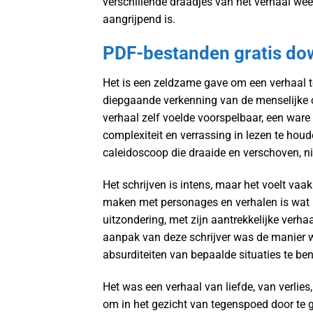
verschillende draadjes van het verhaal wee
aangrijpend is.
PDF-bestanden gratis do
Het is een zeldzame gave om een verhaal te
diepgaande verkenning van de menselijke co
verhaal zelf voelde voorspelbaar, een wa
complexiteit en verrassing in lezen te houd
caleidoscoop die draaide en verschoven, n
Het schrijven is intens, maar het voelt va
maken met personages en verhalen is wat h
uitzondering, met zijn aantrekkelijke verh
aanpak van deze schrijver was de manier
absurditeiten van bepaalde situaties te be
Het was een verhaal van liefde, van verlie
om in het gezicht van tegenspoed door te g