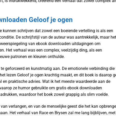
ft, is indrukwekkend, creërend een verhaal dat zowel complex al
wnloaden Geloof je ogen
 kunnen schrijven dat zowel een boeiende vertelling is als een
nditie. De schrijfstijl van de auteur was aantrekkelijk, maar he
re weerspiegeling van ebook downloaden uitdagingen om
en. Het verhaal was een complex, veelzijdig ding, als een
ieuwe patronen en kleuren onthulde.
ak te geforceerd en kunstmatig aan. De emotionele verbinding die
et lezen Geloof je ogen krachtig maakt, en dit boek is daarop 
aal en praktische advies. Wat ik het meeste waardeerde aan de
 waarop ze humor gebruikte om gratis ebook downloaden
nadrukken, waardoor het boek zowel grappig als slim voelde.
s, van verlangen, en van de menselijke geest die het kan opbreng
aan. Het verhaal van Race en Brysen zal me lang bijblijven, met