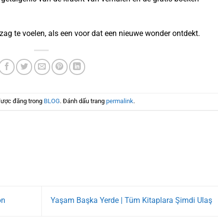
zag te voelen, als een voor dat een nieuwe wonder ontdekt.
được đăng trong
BLOG
. Đánh dấu trang
permalink
.
on
Yaşam Başka Yerde | Tüm Kitaplara Şimdi Ulaş