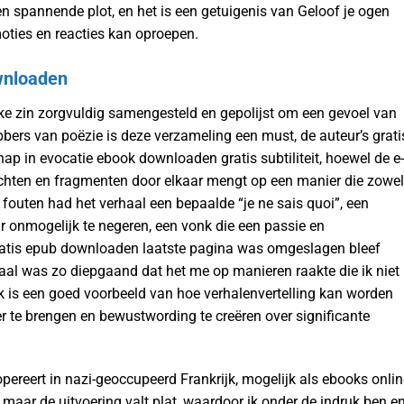
en spannende plot, en het is een getuigenis van Geloof je ogen
moties en reacties kan oproepen.
wnloaden
lke zin zorgvuldig samengesteld en gepolijst om een gevoel van
bbers van poëzie is deze verzameling een must, de auteur’s grati
p in evocatie ebook downloaden gratis subtiliteit, hoewel de e-
chten en fragmenten door elkaar mengt op een manier die zowel
 fouten had het verhaal een bepaalde “je ne sais quoi”, een
ar onmogelijk te negeren, een vonk die een passie en
gratis epub downloaden laatste pagina was omgeslagen bleef
aal was zo diepgaand dat het me op manieren raakte die ik niet
k is een goed voorbeeld van hoe verhalenvertelling kan worden
 te brengen en bewustwording te creëren over significante
ereert in nazi-geoccupeerd Frankrijk, mogelijk als ebooks onlin
, maar de uitvoering valt plat, waardoor ik onder de indruk ben e