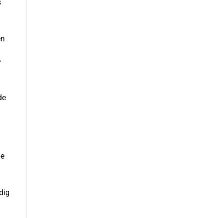
s
en
f
de
ie
dig