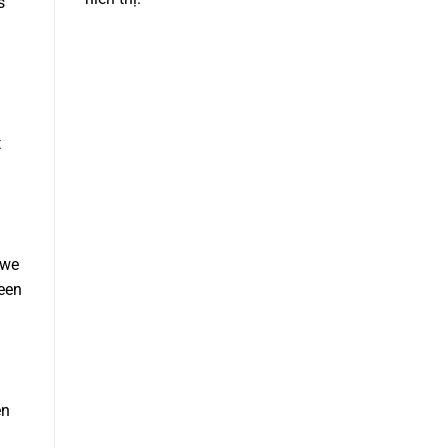
s
t
 we
geen
en