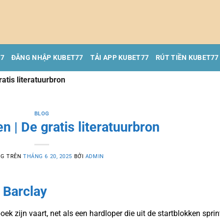
77
ĐĂNG NHẬP KUBET77
TẢI APP KUBET77
RÚT TIỀN KUBET77
ratis literatuurbron
BLOG
n | De gratis literatuurbron
NG TRÊN
THÁNG 6 20, 2025
BỞI
ADMIN
 Barclay
ek zijn vaart, net als een hardloper die uit de startblokken sprin