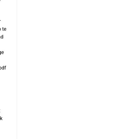
r
 te
nd
ge
pdf
t
Ik