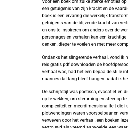
Voor een boek om zulke sterke emoties op t
een getuigenis van zijn kracht en de vaardi
boek is een ervaring die werkelijk transfor
getuigenis van de blijvende kracht van ver
en ons te inspireren om anders over de we
personages en verhalen kan een krachtige k
denken, dieper te voelen en met meer comp
Ondanks het slingerende verhaal, vond ik 
reis gratis pdf downloaden de hoofdpersoon
verhaal was, had het een bepaalde stille in
nuances dat lang bleef hangen nadat ik he
De schrijfstijl was poëtisch, evocatief en 
op te wekken, om stemming en sfeer op te
complexiteit en meerdimensionaliteit die ik
plotwendingen waren voorspelbaar en verra
verweven door het verhaal, een boeken lez
vertrouwd als vreemd aanvoelde, een waar 