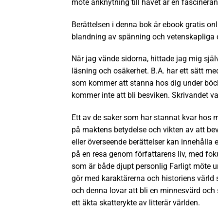
möte anknytning till havet är en fascineran
Berättelsen i denna bok är ebook gratis onl
blandning av spänning och vetenskapliga d
När jag vände sidorna, hittade jag mig sjä
läsning och osäkerhet. B.A. har ett sätt m
som kommer att stanna hos dig under böck
kommer inte att bli besviken. Skrivandet va
Ett av de saker som har stannat kvar hos mi
på maktens betydelse och vikten av att bev
eller överseende berättelser kan innehålla
på en resa genom författarens liv, med fok
som är både djupt personlig Farligt möte un
gör med karaktärerna och historiens värld so
och denna lovar att bli en minnesvärd och 
ett äkta skatterykte av litterär världen.