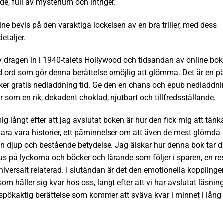
de, full av mysterium och intriger.
ine bevis på den varaktiga lockelsen av en bra triller, med dess
etaljer.
lv dragen in i 1940-talets Hollywood och tidsandan av online bok
ed ord som gör denna berättelse omöjlig att glömma. Det är en pä
er gratis nedladdning tid. Ge den en chans och epub nedladdn
r som en rik, dekadent choklad, njutbart och tillfredsställande.
g långt efter att jag avslutat boken är hur den fick mig att tänk
ara våra historier, ett påminnelser om att även de mest glömda
 en djup och bestående betydelse. Jag älskar hur denna bok tar d
us på lyckorna och böcker och lärande som följer i spåren, en re
iversalt relaterad. I slutändan är det den emotionella kopplinge
m håller sig kvar hos oss, långt efter att vi har avslutat läsnin
spökaktig berättelse som kommer att sväva kvar i minnet i lång t