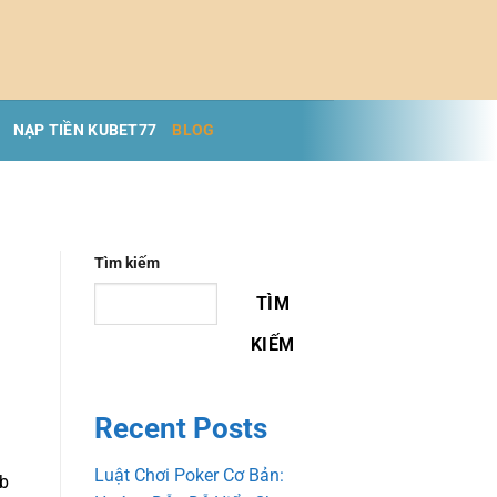
NẠP TIỀN KUBET77
BLOG
Tìm kiếm
TÌM
KIẾM
Recent Posts
Luật Chơi Poker Cơ Bản:
ub