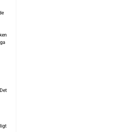
de
oken
åga
 Det
ligt