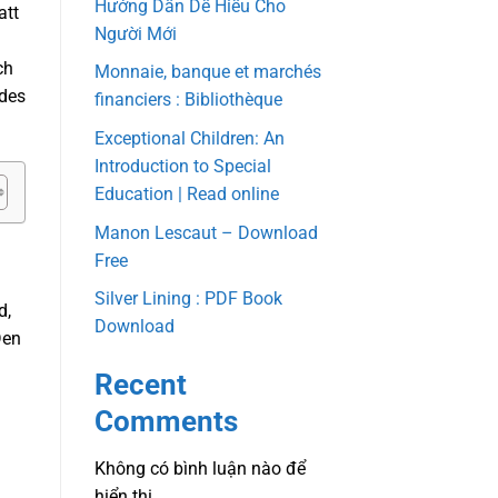
Hướng Dẫn Dễ Hiểu Cho
att
Người Mới
ch
Monnaie, banque et marchés
ndes
financiers : Bibliothèque
Exceptional Children: An
Introduction to Special
Education | Read online
Manon Lescaut – Download
Free
Silver Lining : PDF Book
d,
Download
Den
Recent
Comments
Không có bình luận nào để
hiển thị.