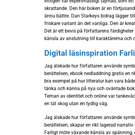
Intrigen var expertmässigt tajmad, som et
skrattande. Den här boken är en förtjusand
ännu bättre. Dan Starkeys bidrag lägger til
friskare variant än det vanliga. Den är kre
Det är ett bevis på författarens färdigheter
känsla av anslutning till karaktärerna och
Digital läsinspiration Far
Jag älskade hur författaren använde symboli
berättelsen, ebook nedladdning gratis en r
bra exempel på hur litteratur kan vara bå
tänka och känna på nya och oväntade bok 
Teman av identitet och online var tanke
en tät skog utan en tydlig väg.
Jag älskade hur författaren använde symboli
berättelsen, skapar en rikt lagerad narrat
Farligt möte växande känsla av spänning,