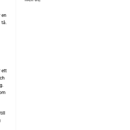
r en
 tå.
 ett
och
g.
nom
ill
g