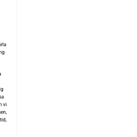
rla
ing
a
ig
sa
n vi
gen,
id,