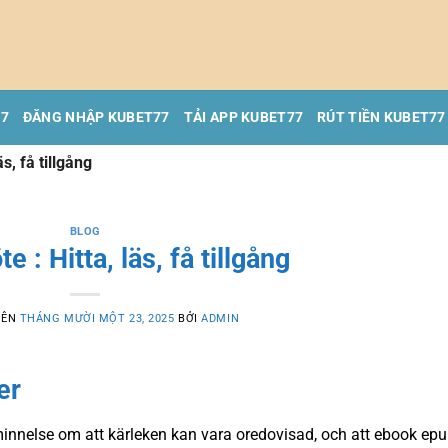
77
ĐĂNG NHẬP KUBET77
TẢI APP KUBET77
RÚT TIỀN KUBET77
äs, få tillgång
BLOG
e : Hitta, läs, få tillgång
RÊN
THÁNG MƯỜI MỘT 23, 2025
BỞI
ADMIN
er
minnelse om att kärleken kan vara oredovisad, och att ebook ep