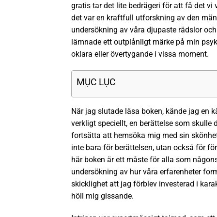
gratis tar det lite bedrägeri för att få det v
det var en kraftfull utforskning av den m
undersökning av våra djupaste rädslor och 
lämnade ett outplånligt märke på min psy
oklara eller övertygande i vissa moment.
MỤC LỤC
När jag slutade läsa boken, kände jag en kä
verkligt speciellt, en berättelse som skulle 
fortsätta att hemsöka mig med sin skönhet 
inte bara för berättelsen, utan också för f
här boken är ett måste för alla som någonsi
undersökning av hur våra erfarenheter forma
skicklighet att jag förblev investerad i ka
höll mig gissande.