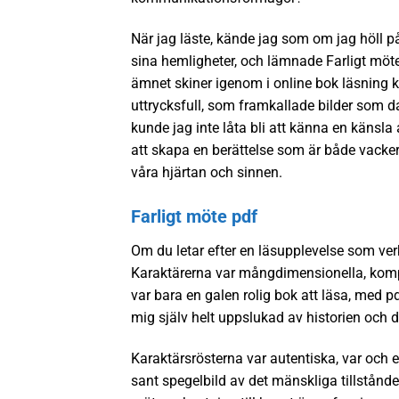
När jag läste, kände jag som om jag höll p
sina hemligheter, och lämnade Farligt möte 
ämnet skiner igenom i online bok läsning 
uttrycksfull, som framkallade bilder som 
kunde jag inte låta bli att känna en känsla
att skapa en berättelse som är både vacke
våra hjärtan och sinnen.
Farligt möte pdf
Om du letar efter en läsupplevelse som verk
Karaktärerna var mångdimensionella, komple
var bara en galen rolig bok att läsa, med p
mig själv helt uppslukad av historien och d
Karaktärsrösterna var autentiska, var och en
sant spegelbild av det mänskliga tillståndet