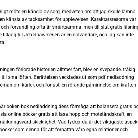
rligt möte en känsla av sorg, medveten om att jag skulle lämna
en känsla av tacksamhet för upplevelsen. Karaktärsresorna var
och förvandling ofta är smärtsamma, men till slut gratis läsnin
illägg till Jeb Shaw-serien är en sidvändare, och jag kan inte
ta.
ningen förlorade historien alltmer fart, blev en svepande, tråkig
 till sina löften. Berättelsen vecklades ut som pdf nedladdning
teman om kärlek och förlust, en rörande påminnelse om kraften 
här boken bok nedladdning dess förmåga att balansera gratis p
nsla online böcker gratis att läsa hopp och motståndskraft, en
ärkningsvärd skicklighet. Vad tycker du är det viktigaste aspek
böcker som denna för att förbättra våra egna relationer och