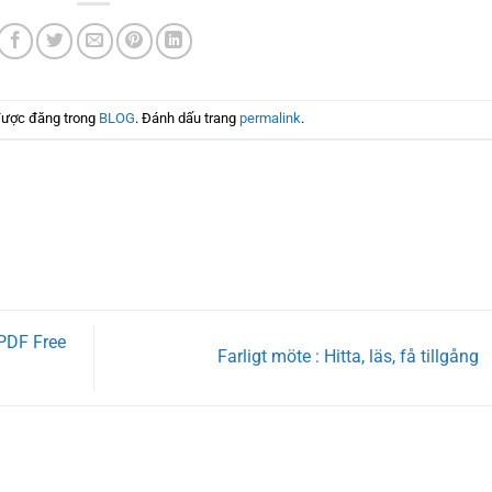
được đăng trong
BLOG
. Đánh dấu trang
permalink
.
 PDF Free
Farligt möte : Hitta, läs, få tillgång