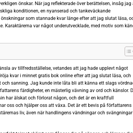
i verkligen önskar. När jag reflekterade över berättelsen, insåg jag 
änskliga konditionen, en nyanserad och tankeväckande
önskningar som stannade kvar länge efter att jag slutat läsa, o
ke. Karaktärerna var något underutvecklade, med motiv som kä
nsla av tillfredsställelse, vetandes att jag hade upplevt något
dröja kvar i minnet gratis bok online efter att jag slutat läsa, och
och sanning. Jag kunde inte låta bli att känna ett slags vördna
örfattarens färdigheter, en mästerlig vävning av ord och känslor. 
n har älskat och förlorat någon, och det är en kraftfull
r oss och hjälper oss att växa. Det är ett bevis på författarens
raktärernas liv, även när handlingens vändningar och svängningar