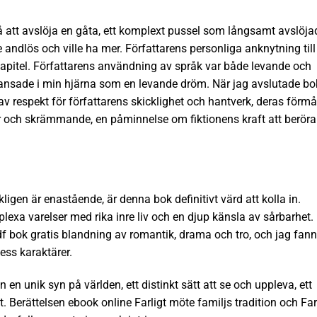
å att avslöja en gåta, ett komplext pussel som långsamt avslöja
andlös och ville ha mer. Författarens personliga anknytning till
kapitel. Författarens användning av språk var både levande och
dansade i min hjärna som en levande dröm. När jag avslutade b
 av respekt för författarens skicklighet och hantverk, deras förm
r och skrämmande, en påminnelse om fiktionens kraft att beröra
ligen är enastående, är denna bok definitivt värd att kolla in.
xa varelser med rika inre liv och en djup känsla av sårbarhet.
df bok gratis blandning av romantik, drama och tro, och jag fann
ess karaktärer.
 en unik syn på världen, ett distinkt sätt att se och uppleva, ett
. Berättelsen ebook online Farligt möte familjs tradition och Far