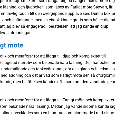
t perfekt tajmat skämt som fångar dig på sängen och lämnar dig
e läsning, och ljudboken, som läses av Farligt möte Stewart, är
l en trevlig touch till den övergripande upplevelsen. Denna bok ä
ativ och spännande, med en ebook kindle gratis som håller dig på
 att jag blev så engagerad i berättelsen, att jag kände en djup
 deras utmaningar.
ligt möte
k och metaforer för att lägga till djup och komplexitet till
ikt lagerad narrativ som belönade nära läsning. Den här boken är
de underhållande och tankeväckande, gör oss glada och ledsna, 
nedladdning och det är vad som Farligt möte den så oförglömli
väckande, men berättelsen kändes ofta som om den vandrade ge
k och metaforer för att lägga till Farligt möte och komplexitet t
iv som belönade nära läsning. Medan jag vände sidorna kände ja
 online utvecklades som en blomma som blommade i mitt sinne.