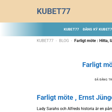
Chuyển
KUBET77
đến
nội
dung
KUBET77
ĐĂNG KÝ KUBET
KUBET77
-
BLOG
-
Farligt möte : Hitta, l
Farligt möt
ĐÃ ĐĂNG T
Farligt möte , Ernst Jüng
Lady Sarahs och Alfreds historia är en på