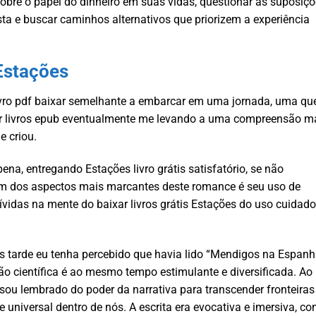
sobre o papel do dinheiro em suas vidas, questionar as suposiç
 e buscar caminhos alternativos que priorizem a experiência
Estações
e livro pdf baixar semelhante a embarcar em uma jornada, uma qu
xar livros epub eventualmente me levando a uma compreensão m
e criou.
pena, entregando Estações livro grátis satisfatório, se não
. Um dos aspectos mais marcantes deste romance é seu uso de
vidas na mente do baixar livros grátis Estações do uso cuidad
s tarde eu tenha percebido que havia lido “Mendigos na Espanh
ão científica é ao mesmo tempo estimulante e diversificada. Ao
ro, sou lembrado do poder da narrativa para transcender fronteiras
e universal dentro de nós. A escrita era evocativa e imersiva, c