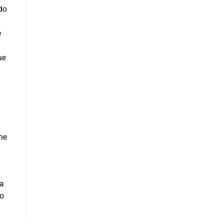
do
e
ue
me
ia
mo