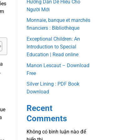
Hướng Dẫn Dễ Hiểu Cho
ões
Người Mới
am
Monnaie, banque et marchés
financiers : Bibliothèque
Exceptional Children: An
Introduction to Special
Education | Read online
ra
Manon Lescaut – Download
.
Free
Silver Lining : PDF Book
Download
Recent
que
Comments
a
Không có bình luận nào để
hiển thị.