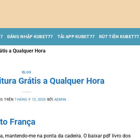
77
ĐĂNG NHẬP KUBET77
TẢI APP KUBET77
RÚT TIỀN KUBET77
rátis a Qualquer Hora
BLOG
itura Grátis a Qualquer Hora
NG TRÊN
THÁNG 9 13, 2025
BỞI
ADMIN
to França
a, mantendo-me na ponta da cadeira. O baixar pdf livro dos