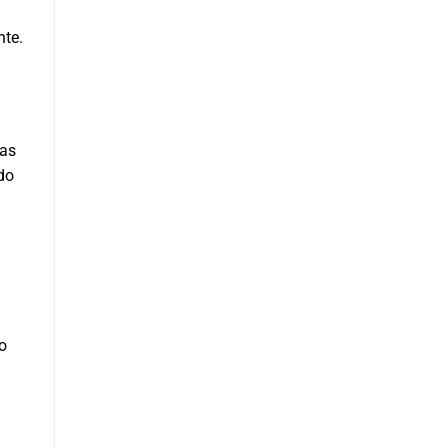
nte.
 as
do
o