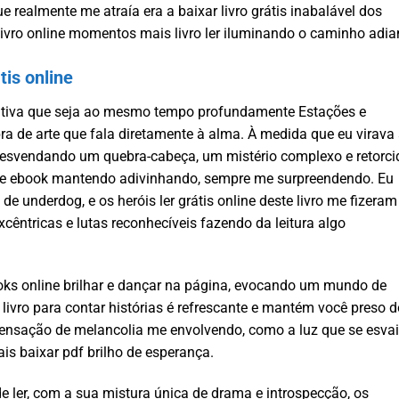
e realmente me atraía era a baixar livro grátis inabalável dos
ivro online momentos mais livro ler iluminando o caminho adia
is online
rativa que seja ao mesmo tempo profundamente Estações e
a de arte que fala diretamente à alma. À medida que eu virava
desvendando um quebra-cabeça, um mistério complexo e retorci
re ebook mantendo adivinhando, sempre me surpreendendo. Eu
e underdog, e os heróis ler grátis online deste livro me fizeram
excêntricas e lutas reconhecíveis fazendo da leitura algo
ks online brilhar e dançar na página, evocando um mundo de
ivro para contar histórias é refrescante e mantém você preso d
a sensação de melancolia me envolvendo, como a luz que se esvai
s baixar pdf brilho de esperança.
 de ler, com a sua mistura única de drama e introspecção, os