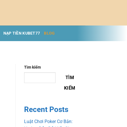
NẠP TIỀN KUBET77
BLOG
Tìm kiếm
TÌM
KIẾM
Recent Posts
Luật Chơi Poker Cơ Bản: