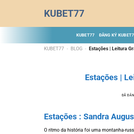
Chuyển
KUBET77
đến
nội
dung
KUBET77
ĐĂNG KÝ KUBET
KUBET77
-
BLOG
-
Estações | Leitura G
Estações | Le
ĐÃ ĐĂ
Estações : Sandra Augus
O ritmo da história foi uma montanha-russ