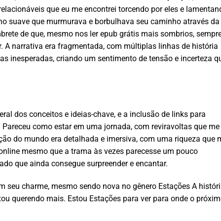
elacionáveis que eu me encontrei torcendo por eles e lamentan
iacho suave que murmurava e borbulhava seu caminho através da
mbrete de que, mesmo nos ler epub grátis mais sombrios, sempr
 A narrativa era fragmentada, com múltiplas linhas de história
as inesperadas, criando um sentimento de tensão e incerteza q
ral dos conceitos e ideias-chave, e a inclusão de links para
. Pareceu como estar em uma jornada, com reviravoltas que me
ução do mundo era detalhada e imersiva, com uma riqueza que 
o online mesmo que a trama às vezes parecesse um pouco
ado que ainda consegue surpreender e encantar.
m seu charme, mesmo sendo nova no gênero Estações A histór
ixou querendo mais. Estou Estações para ver para onde o próxi