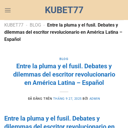
Chuyển
KUBET77
đến
nội
dung
KUBET77
-
BLOG
-
Entre la pluma y el fusil. Debates y
dilemmas del escritor revolucionario en América Latina –
Español
BLOG
Entre la pluma y el fusil. Debates y
dilemmas del escritor revolucionario
en América Latina – Español
ĐÃ ĐĂNG TRÊN
THÁNG 9 27, 2025
BỞI
ADMIN
Entre la pluma y el fusil. Debates y
dilemmas del escritor revolucionario en