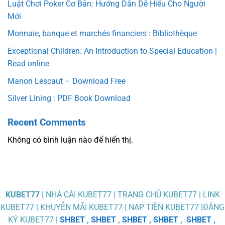
Luật Chơi Poker Cơ Bản: Hướng Dẫn Dễ Hiểu Cho Người
Mới
Monnaie, banque et marchés financiers : Bibliothèque
Exceptional Children: An Introduction to Special Education |
Read online
Manon Lescaut – Download Free
Silver Lining : PDF Book Download
Recent Comments
Không có bình luận nào để hiển thị.
KUBET77
| NHÀ CÁI KUBET77 | TRANG CHỦ KUBET77 | LINK
KUBET77 | KHUYỄN MÃI KUBET77 | NẠP TIỀN KUBET77 |ĐĂNG
KÝ KUBET77 |
SHBET
,
SHBET
,
SHBET
,
SHBET
,
SHBET
,