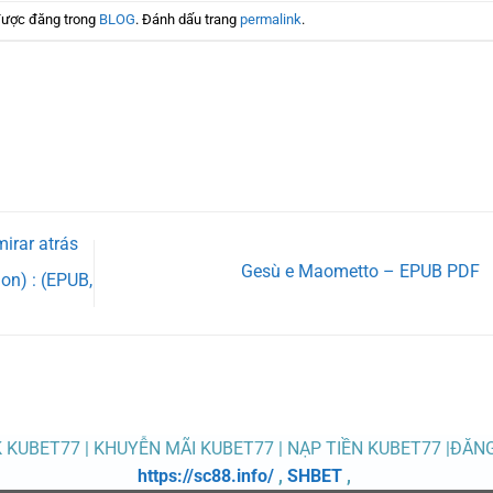
được đăng trong
BLOG
. Đánh dấu trang
permalink
.
mirar atrás
Gesù e Maometto – EPUB PDF
on) : (EPUB,
K KUBET77 | KHUYỄN MÃI KUBET77 | NẠP TIỀN KUBET77 |ĐĂN
https://sc88.info/
,
SHBET
,