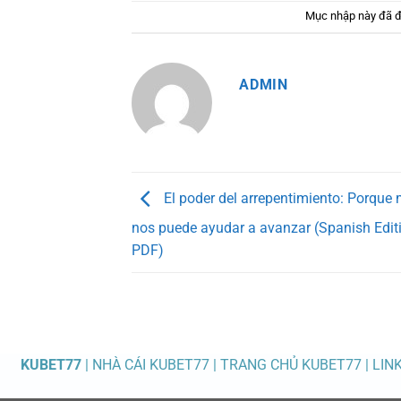
Mục nhập này đã 
ADMIN
El poder del arrepentimiento: Porque 
nos puede ayudar a avanzar (Spanish Editi
PDF)
KUBET77
| NHÀ CÁI KUBET77 | TRANG CHỦ KUBET77 | LIN