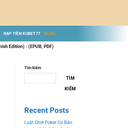
NẠP TIỀN KUBET77
BLOG
ish Edition) : (EPUB, PDF)
Tìm kiếm
TÌM
KIẾM
Recent Posts
Luật Chơi Poker Cơ Bản: