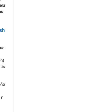
iera
as
ish
que
on)
tis
eñó
 y