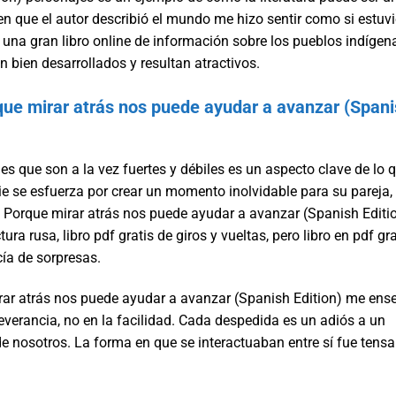
o en que el autor describió el mundo me hizo sentir como si estuv
a una gran libro online​ de información sobre los pueblos indígen
n bien desarrollados y resultan atractivos.
rque mirar atrás nos puede ayudar a avanzar (Span
es que son a la vez fuertes y débiles es un aspecto clave de lo 
ie se esfuerza por crear un momento inolvidable para su pareja,
: Porque mirar atrás nos puede ayudar a avanzar (Spanish Editi
a rusa, libro pdf gratis de giros y vueltas, pero libro en pdf gra
ía de sorpresas.
irar atrás nos puede ayudar a avanzar (Spanish Edition) me ens
severancia, no en la facilidad. Cada despedida es un adiós a un
de nosotros. La forma en que se interactuaban entre sí fue tensa