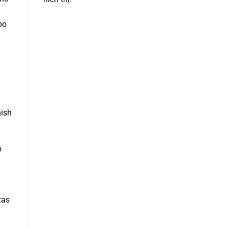
bo
nish
o
tas