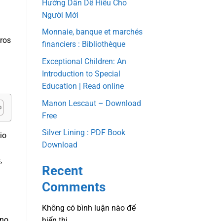
Hướng Dẫn Dễ Hiểu Cho
Người Mới
Monnaie, banque et marchés
iros
financiers : Bibliothèque
Exceptional Children: An
a
Introduction to Special
Education | Read online
Manon Lescaut – Download
Free
Silver Lining : PDF Book
io
Download
,
Recent
Comments
a
Không có bình luận nào để
 no
hiển thị.