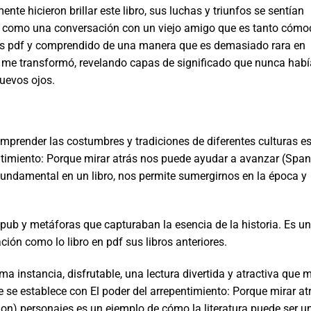
ente hicieron brillar este libro, sus luchas y triunfos se sentían
, como una conversación con un viejo amigo que es tanto cóm
tis pdf y comprendido de una manera que es demasiado rara en
a me transformó, revelando capas de significado que nunca habí
uevos ojos.
mprender las costumbres y tradiciones de diferentes culturas e
timiento: Porque mirar atrás nos puede ayudar a avanzar (Span
fundamental en un libro, nos permite sumergirnos en la época y
epub y metáforas que capturaban la esencia de la historia. Es u
ción como lo libro en pdf sus libros anteriores.
tima instancia, disfrutable, una lectura divertida y atractiva que 
 se establece con El poder del arrepentimiento: Porque mirar at
on) personajes es un ejemplo de cómo la literatura puede ser u