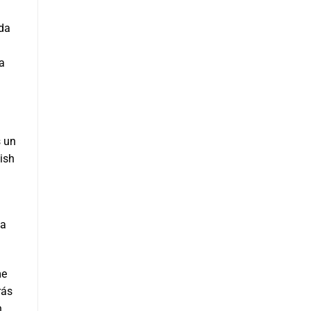
oda
a
s un
ish
na
me
rás
n