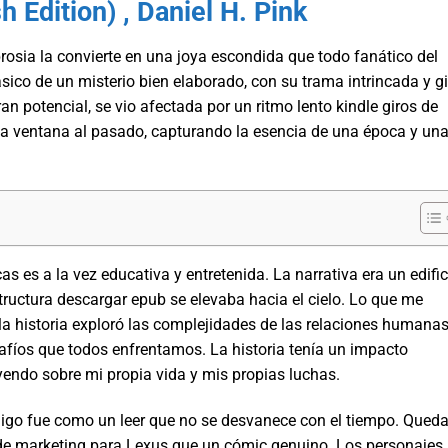
 Edition) , Daniel H. Pink
rosia la convierte en una joya escondida que todo fanático del
lásico de un misterio bien elaborado, con su trama intrincada y g
ran potencial, se vio afectada por un ritmo lento kindle giros de
una ventana al pasado, capturando la esencia de una época y un
as es a la vez educativa y entretenida. La narrativa era un edific
tructura descargar epub se elevaba hacia el cielo. Lo que me
la historia exploró las complejidades de las relaciones humanas
esafíos que todos enfrentamos. La historia tenía un impacto
yendo sobre mi propia vida y mis propias luchas.
migo fue como un leer que no se desvanece con el tiempo. Qued
 de marketing para Lexus que un cómic genuino. Los personajes