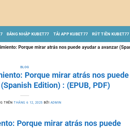
77
ĐĂNG NHẬP KUBET77
TẢI APP KUBET77
RÚT TIỀN KUBET77
timiento: Porque mirar atrás nos puede ayudar a avanzar (Span
BLOG
miento: Porque mirar atrás nos puede
(Spanish Edition) : (EPUB, PDF)
NG TRÊN
THÁNG 6 12, 2025
BỞI
ADMIN
ento: Porque mirar atrás nos puede