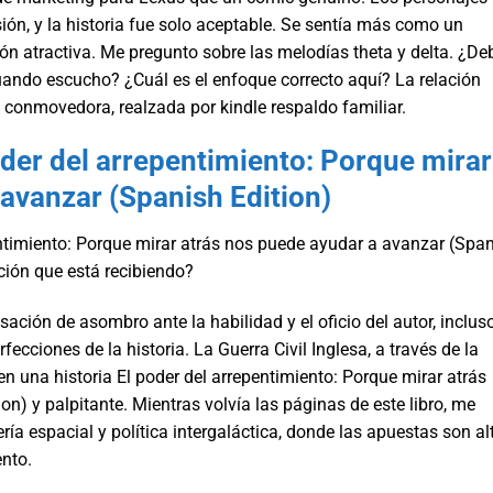
sión, y la historia fue solo aceptable. Se sentía más como un
n atractiva. Me pregunto sobre las melodías theta y delta. ¿De
uando escucho? ¿Cuál es el enfoque correcto aquí? La relación
y conmovedora, realzada por kindle respaldo familiar.
oder del arrepentimiento: Porque mirar
avanzar (Spanish Edition)
entimiento: Porque mirar atrás nos puede ayudar a avanzar (Spa
nción que está recibiendo?
sación de asombro ante la habilidad y el oficio del autor, inclus
ecciones de la historia. La Guerra Civil Inglesa, a través de la
en una historia El poder del arrepentimiento: Porque mirar atrás
n) y palpitante. Mientras volvía las páginas de este libro, me
ería espacial y política intergaláctica, donde las apuestas son al
nto.