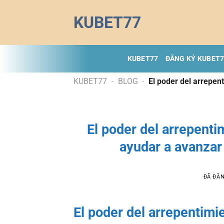
Chuyển
KUBET77
đến
nội
dung
KUBET77
ĐĂNG KÝ KUBET
KUBET77
-
BLOG
-
El poder del arrepen
El poder del arrepenti
ayudar a avanzar 
ĐÃ ĐĂ
El poder del arrepentimi