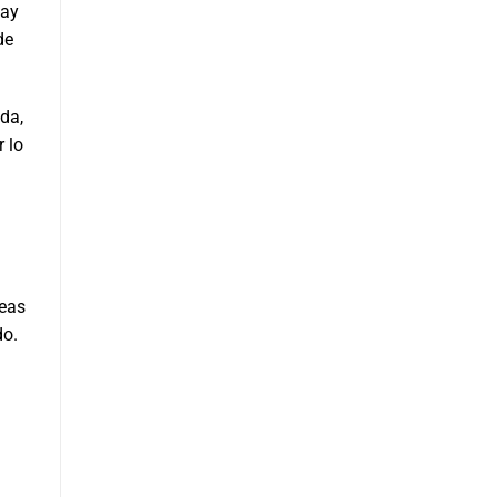
Hay
de
da,
r lo
neas
do.