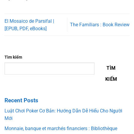
El Mosaico de Parsifal |
The Familiars : Book Review
[EPUB, PDF, eBooks]
Tìm kiếm
TÌM
KIẾM
Recent Posts
Luật Chơi Poker Cơ Bản: Hướng Dẫn Dễ Hiểu Cho Người
Mới
Monnaie, banque et marchés financiers : Bibliothèque