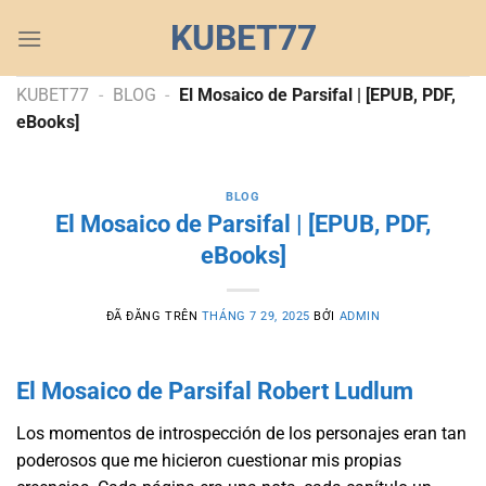
Chuyển
KUBET77
đến
nội
dung
KUBET77
-
BLOG
-
El Mosaico de Parsifal | [EPUB, PDF,
eBooks]
BLOG
El Mosaico de Parsifal | [EPUB, PDF,
eBooks]
ĐÃ ĐĂNG TRÊN
THÁNG 7 29, 2025
BỞI
ADMIN
El Mosaico de Parsifal Robert Ludlum
Los momentos de introspección de los personajes eran tan
poderosos que me hicieron cuestionar mis propias