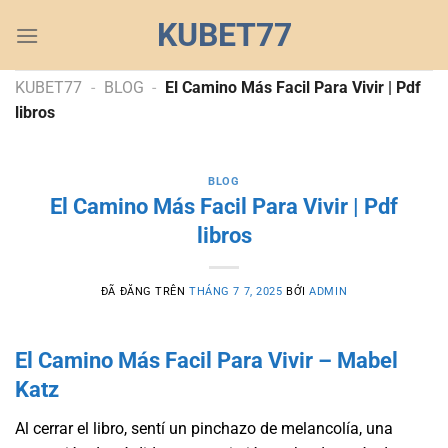
Chuyển
KUBET77
đến
nội
dung
KUBET77
-
BLOG
-
El Camino Más Facil Para Vivir | Pdf
libros
BLOG
El Camino Más Facil Para Vivir | Pdf
libros
ĐÃ ĐĂNG TRÊN
THÁNG 7 7, 2025
BỞI
ADMIN
El Camino Más Facil Para Vivir – Mabel
Katz
Al cerrar el libro, sentí un pinchazo de melancolía, una