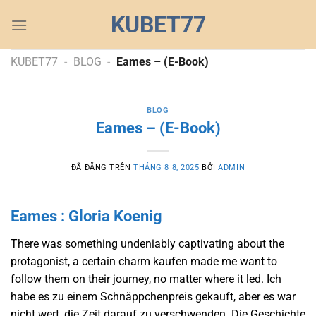
Chuyển
KUBET77
đến
nội
dung
KUBET77
-
BLOG
-
Eames – (E-Book)
BLOG
Eames – (E-Book)
ĐÃ ĐĂNG TRÊN
THÁNG 8 8, 2025
BỞI
ADMIN
Eames : Gloria Koenig
There was something undeniably captivating about the
protagonist, a certain charm kaufen made me want to
follow them on their journey, no matter where it led. Ich
habe es zu einem Schnäppchenpreis gekauft, aber es war
nicht wert, die Zeit darauf zu verschwenden. Die Geschichte