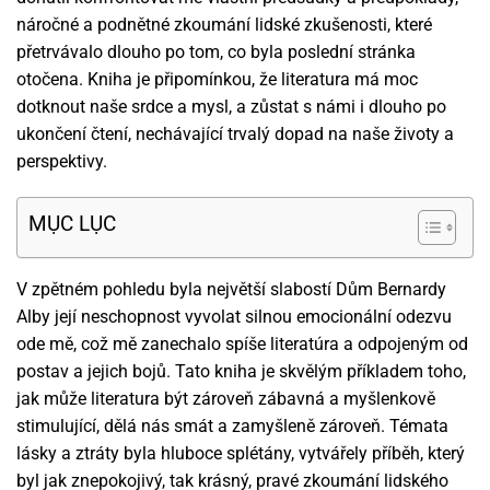
náročné a podnětné zkoumání lidské zkušenosti, které
přetrvávalo dlouho po tom, co byla poslední stránka
otočena. Kniha je připomínkou, že literatura má moc
dotknout naše srdce a mysl, a zůstat s námi i dlouho po
ukončení čtení, nechávající trvalý dopad na naše životy a
perspektivy.
MỤC LỤC
V zpětném pohledu byla největší slabostí Dům Bernardy
Alby její neschopnost vyvolat silnou emocionální odezvu
ode mě, což mě zanechalo spíše literatúra a odpojeným od
postav a jejich bojů. Tato kniha je skvělým příkladem toho,
jak může literatura být zároveň zábavná a myšlenkově
stimulující, dělá nás smát a zamyšleně zároveň. Témata
lásky a ztráty byla hluboce splétány, vytvářely příběh, který
byl jak znepokojivý, tak krásný, pravé zkoumání lidského