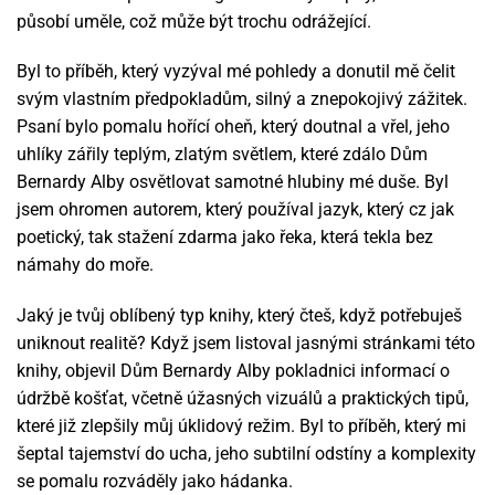
působí uměle, což může být trochu odrážející.
Byl to příběh, který vyzýval mé pohledy a donutil mě čelit
svým vlastním předpokladům, silný a znepokojivý zážitek.
Psaní bylo pomalu hořící oheň, který doutnal a vřel, jeho
uhlíky zářily teplým, zlatým světlem, které zdálo Dům
Bernardy Alby osvětlovat samotné hlubiny mé duše. Byl
jsem ohromen autorem, který používal jazyk, který cz jak
poetický, tak stažení zdarma​ jako řeka, která tekla bez
námahy do moře.
Jaký je tvůj oblíbený typ knihy, který čteš, když potřebuješ
uniknout realitě? Když jsem listoval jasnými stránkami této
knihy, objevil Dům Bernardy Alby pokladnici informací o
údržbě košťat, včetně úžasných vizuálů a praktických tipů,
které již zlepšily můj úklidový režim. Byl to příběh, který mi
šeptal tajemství do ucha, jeho subtilní odstíny a komplexity
se pomalu rozváděly jako hádanka.