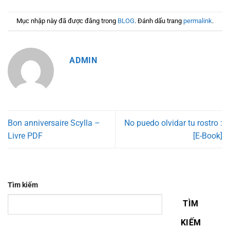
Mục nhập này đã được đăng trong
BLOG
. Đánh dấu trang
permalink
.
ADMIN
Bon anniversaire Scylla –
No puedo olvidar tu rostro :
Livre PDF
[E-Book]
Tìm kiếm
TÌM
KIẾM