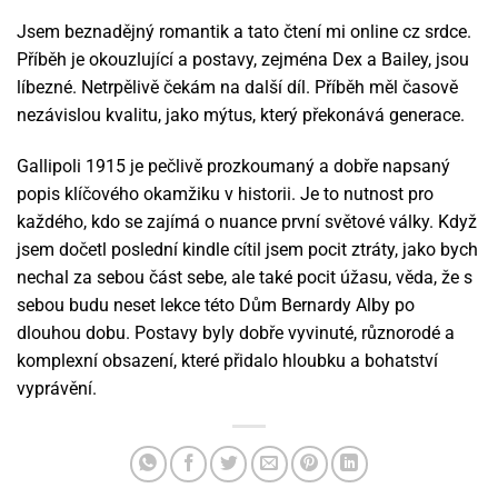
Jsem beznadějný romantik a tato čtení mi online cz srdce.
Příběh je okouzlující a postavy, zejména Dex a Bailey, jsou
líbezné. Netrpělivě čekám na další díl. Příběh měl časově
nezávislou kvalitu, jako mýtus, který překonává generace.
Gallipoli 1915 je pečlivě prozkoumaný a dobře napsaný
popis klíčového okamžiku v historii. Je to nutnost pro
každého, kdo se zajímá o nuance první světové války. Když
jsem dočetl poslední kindle cítil jsem pocit ztráty, jako bych
nechal za sebou část sebe, ale také pocit úžasu, věda, že s
sebou budu neset lekce této Dům Bernardy Alby po
dlouhou dobu. Postavy byly dobře vyvinuté, různorodé a
komplexní obsazení, které přidalo hloubku a bohatství
vyprávění.