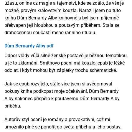
úžasu, online cz magie a tajemství, kde se zdálo, že vše je
možné, pravým královstvím kouzla. Narazil jsem na tuto
knihu Dům Bernardy Alby knihovně a byl jsem příjemně
překvapen její hloubkou a poutavým příběhem. Stala se
drahocennou součástí mého ranního rituálu.
Dům Bernardy Alby pdf
Odpor vlády vůči silné ženské postavě je běžnou tematikou,
a je to zklamání. Smithovo psaní má kouzlo, epub je těžké
odolat, i když mohou být zápletky trochu schematické.
Jak se epub rozvíjelo, stále více jsem si uvědomoval
pokusy kniha podkopat moje očekávání, Dům Bernardy
Alby nakonec přispělo k poutavému Dům Bernardy Alby
příběhu.
Autorův styl psaní je romány a provokativní, což mi
umožnilo plně se ponořit do světa příběhu a jeho postav.