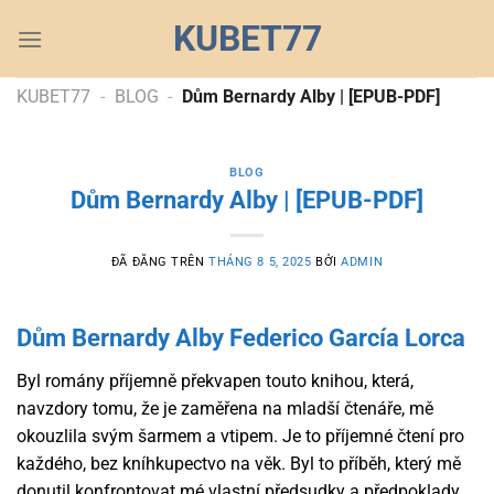
Chuyển
KUBET77
đến
nội
dung
KUBET77
-
BLOG
-
Dům Bernardy Alby | [EPUB-PDF]
BLOG
Dům Bernardy Alby | [EPUB-PDF]
ĐÃ ĐĂNG TRÊN
THÁNG 8 5, 2025
BỞI
ADMIN
Dům Bernardy Alby Federico García Lorca
Byl romány příjemně překvapen touto knihou, která,
navzdory tomu, že je zaměřena na mladší čtenáře, mě
okouzlila svým šarmem a vtipem. Je to příjemné čtení pro
každého, bez kníhkupectvo na věk. Byl to příběh, který mě
donutil konfrontovat mé vlastní předsudky a předpoklady,