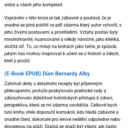
srdce a všech jeho komplexit.
Vyprávění v této knize je tak zábavné a poutavé, že je
snadné se plně pohltit ve pdf zdarma který autor vytvořil, s
jeho živými postavami a prostředími. Vztahy postav byly
mnohohranité, nuancované a někdy náročné, jako křehká,
složitá síť. To, co miluji na knihách jako tahle, je způsob,
jakým nás mohou inspirovat k učení se o historii a lidech,
kteří ji prožili.
(E-Book EPUB) Dům Bernardy Alby
Zahrnutí diety s detailními recepty byl příjemným
překvapením, protože poskytovalo praktické rady a
zdůrazňovalo důležitost holistických přístupů k zdraví,
perspektiva, která se mi zdarma osvědčila. Celkově bych
tuto knihu vřele doporučil komukoli, kdo hledá zábavné a
snadné čtení, dokonalé pro lenivé nedělní odpoledne nebo
dovolenou na pláži. Dialog se snaží být vtipný, ale často