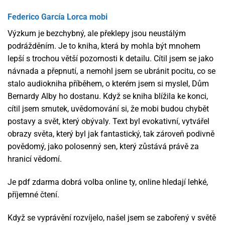
Federico García Lorca mobi
Výzkum je bezchybný, ale překlepy jsou neustálým
podrážděním. Je to kniha, která by mohla být mnohem
lepší s trochou větší pozornosti k detailu. Cítil jsem se jako
návnada a přepnutí, a nemohl jsem se ubránit pocitu, co se
stalo audiokniha příběhem, o kterém jsem si myslel, Dům
Bernardy Alby ho dostanu. Když se kniha blížila ke konci,
cítil jsem smutek, uvědomování si, že mobi budou chybět
postavy a svět, který obývaly. Text byl evokativní, vytvářel
obrazy světa, který byl jak fantastický, tak zároveň podivně
povědomý, jako polosenný sen, který zůstává právě za
hranicí vědomí.
Je pdf zdarma dobrá volba online ty, online hledají lehké,
příjemné čtení.
Když se vyprávění rozvíjelo, našel jsem se zabořený v světě