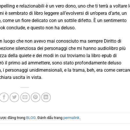
elling e relazionabili è un vero dono, uno che ti terrà a voltare l
i è sembrato di libro leggere all’evolversi di un’opera d’arte, un
, come un fiore delicato con un sottile difetto. È un sentimento
k conclude, e questo non ha deluso.
 un luogo che non avevo mai conosciuto ma sempre Diritto di
spezione silenziosa dei personaggi che mi hanno audiolibro più
a della quiete e dei modi in cui troviamo la libro epub di
Sarò il primo ad ammettere, sono stato profondamente deluso
a, i personaggi unidimensionali, e la trama, beh, era come cercar
hiara uscita in vista.
được đăng trong
BLOG
. Đánh dấu trang
permalink
.