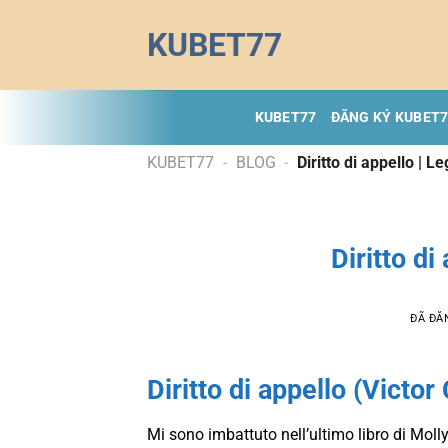
Chuyển
KUBET77
đến
nội
dung
KUBET77
ĐĂNG KÝ KUBET
KUBET77
-
BLOG
-
Diritto di appello | L
Diritto di
ĐÃ ĐĂ
Diritto di appello (Victor
Mi sono imbattuto nell’ultimo libro di Moll