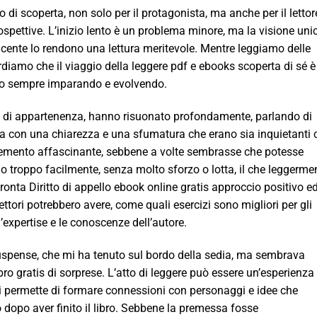
 di scoperta, non solo per il protagonista, ma anche per il lettor
ospettive. L’inizio lento è un problema minore, ma la visione uni
incente lo rendono una lettura meritevole. Mentre leggiamo delle
ordiamo che il viaggio della leggere pdf e ebooks scoperta di sé è
amo sempre imparando e evolvendo.
enso di appartenenza, hanno risuonato profondamente, parlando di
a con una chiarezza e una sfumatura che erano sia inquietanti 
elemento affascinante, sebbene a volte sembrasse che potesse
llo troppo facilmente, senza molto sforzo o lotta, il che leggerme
ffronta Diritto di appello ebook online gratis approccio positivo e
tori potrebbero avere, come quali esercizi sono migliori per gli
l’expertise e le conoscenze dell’autore.
suspense, che mi ha tenuto sul bordo della sedia, ma sembrava
ro gratis di sorprese. L’atto di leggere può essere un’esperienza
 permette di formare connessioni con personaggi e idee che
 dopo aver finito il libro. Sebbene la premessa fosse