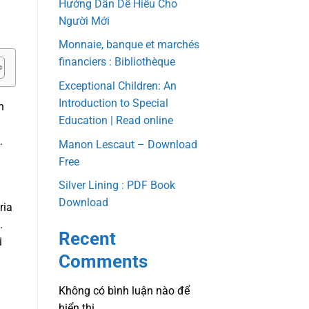
Hướng Dẫn Dễ Hiểu Cho
Người Mới
Monnaie, banque et marchés
financiers : Bibliothèque
Exceptional Children: An
Introduction to Special
n
Education | Read online
.
Manon Lescaut – Download
Free
Silver Lining : PDF Book
Download
ria
.
Recent
i
Comments
Không có bình luận nào để
hiển thị.