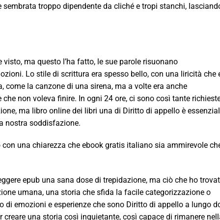
è sembrata troppo dipendente da cliché e tropi stanchi, lascian
 visto, ma questo l’ha fatto, le sue parole risuonano
oni. Lo stile di scrittura era spesso bello, con una liricità che 
va, come la canzone di una sirena, ma a volte era anche
e non voleva finire. In ogni 24 ore, ci sono così tante richiest
one, ma libro online dei libri una di Diritto di appello è essenzia
 la nostra soddisfazione.
llo con una chiarezza che ebook gratis italiano sia ammirevole ch
leggere epub una sana dose di trepidazione, ma ciò che ho trovat
ione umana, una storia che sfida la facile categorizzazione o
zo di emozioni e esperienze che sono Diritto di appello a lungo 
ter creare una storia così inquietante, così capace di rimanere nel