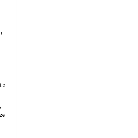
un
 La
e
rze