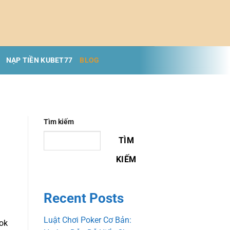
NẠP TIỀN KUBET77
BLOG
Tìm kiếm
TÌM
KIẾM
Recent Posts
Luật Chơi Poker Cơ Bản:
ook