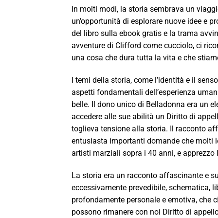
In molti modi, la storia sembrava un viaggio
un’opportunità di esplorare nuove idee e pr
del libro sulla ebook gratis e la trama avv
avventure di Clifford come cucciolo, ci ric
una cosa che dura tutta la vita e che sti
I temi della storia, come l’identità e il s
aspetti fondamentali dell’esperienza uman
belle. Il dono unico di Belladonna era un 
accedere alle sue abilità un Diritto di appe
toglieva tensione alla storia. Il racconto a
entusiasta importanti domande che molti let
artisti marziali sopra i 40 anni, e apprezzo 
La storia era un racconto affascinante e 
eccessivamente prevedibile, schematica, lib
profondamente personale e emotiva, che ci
possono rimanere con noi Diritto di appello