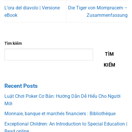
L’ora del diavolo | Versione
Die Tiger von Mompracem –
eBook
Zusammenfassung
Tìm kiếm
TÌM
KIẾM
Recent Posts
Luật Chơi Poker Cơ Bản: Hướng Dẫn Dễ Hiểu Cho Người
Mới
Monnaie, banque et marchés financiers : Bibliothèque
Exceptional Children: An Introduction to Special Education |
Read online