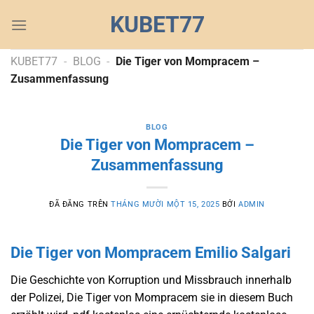
Chuyển
KUBET77
đến
nội
dung
KUBET77
-
BLOG
-
Die Tiger von Mompracem –
Zusammenfassung
BLOG
Die Tiger von Mompracem –
Zusammenfassung
ĐÃ ĐĂNG TRÊN
THÁNG MƯỜI MỘT 15, 2025
BỞI
ADMIN
Die Tiger von Mompracem Emilio Salgari
Die Geschichte von Korruption und Missbrauch innerhalb
der Polizei, Die Tiger von Mompracem sie in diesem Buch