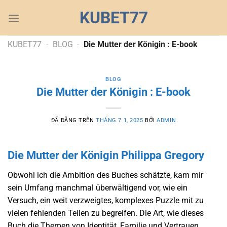
Chuyển
KUBET77
đến
nội
dung
KUBET77
-
BLOG
-
Die Mutter der Königin : E-book
BLOG
Die Mutter der Königin : E-book
ĐÃ ĐĂNG TRÊN
THÁNG 7 1, 2025
BỞI
ADMIN
Die Mutter der Königin Philippa Gregory
Obwohl ich die Ambition des Buches schätzte, kam mir
sein Umfang manchmal überwältigend vor, wie ein
Versuch, ein weit verzweigtes, komplexes Puzzle mit zu
vielen fehlenden Teilen zu begreifen. Die Art, wie dieses
Buch die Themen von Identität, Familie und Vertrauen