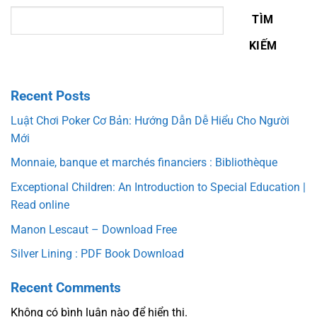
TÌM
KIẾM
Recent Posts
Luật Chơi Poker Cơ Bản: Hướng Dẫn Dễ Hiểu Cho Người
Mới
Monnaie, banque et marchés financiers : Bibliothèque
Exceptional Children: An Introduction to Special Education |
Read online
Manon Lescaut – Download Free
Silver Lining : PDF Book Download
Recent Comments
Không có bình luận nào để hiển thị.