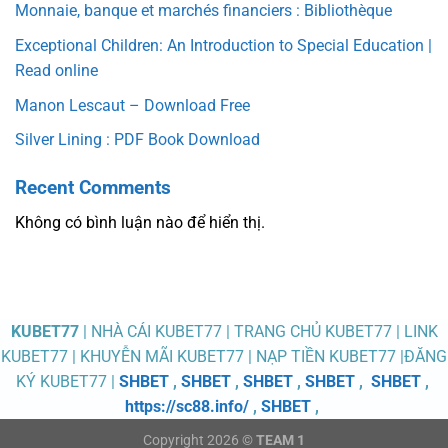
Monnaie, banque et marchés financiers : Bibliothèque
Exceptional Children: An Introduction to Special Education |
Read online
Manon Lescaut – Download Free
Silver Lining : PDF Book Download
Recent Comments
Không có bình luận nào để hiển thị.
KUBET77
| NHÀ CÁI KUBET77 | TRANG CHỦ KUBET77 | LINK
KUBET77 | KHUYỄN MÃI KUBET77 | NẠP TIỀN KUBET77 |ĐĂNG
KÝ KUBET77 |
SHBET
,
SHBET
,
SHBET
,
SHBET
,
SHBET
,
https://sc88.info/
,
SHBET
,
Copyright 2026 ©
TEAM 1