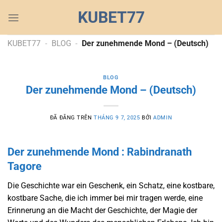
Chuyển
KUBET77
đến
nội
dung
KUBET77
-
BLOG
-
Der zunehmende Mond – (Deutsch)
BLOG
Der zunehmende Mond – (Deutsch)
ĐÃ ĐĂNG TRÊN
THÁNG 9 7, 2025
BỞI
ADMIN
Der zunehmende Mond : Rabindranath
Tagore
Die Geschichte war ein Geschenk, ein Schatz, eine kostbare,
kostbare Sache, die ich immer bei mir tragen werde, eine
Erinnerung an die Macht der Geschichte, der Magie der