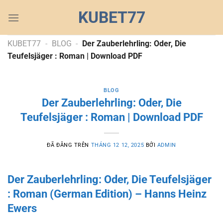
Chuyển
KUBET77
đến
nội
dung
KUBET77
-
BLOG
-
Der Zauberlehrling: Oder, Die
Teufelsjäger : Roman | Download PDF
BLOG
Der Zauberlehrling: Oder, Die
Teufelsjäger : Roman | Download PDF
ĐÃ ĐĂNG TRÊN
THÁNG 12 12, 2025
BỞI
ADMIN
Der Zauberlehrling: Oder, Die Teufelsjäger
: Roman (German Edition) – Hanns Heinz
Ewers