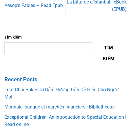
La bâtarde d’Istanbul : eBook
Aesop’s Fables – Read Epub
(EPUB)
Tìm kiếm
TÌM
KIẾM
Recent Posts
Luật Chơi Poker Cơ Bản: Hướng Dẫn Dễ Hiểu Cho Người
Mới
Monnaie, banque et marchés financiers : Bibliothèque
Exceptional Children: An Introduction to Special Education |
Read online