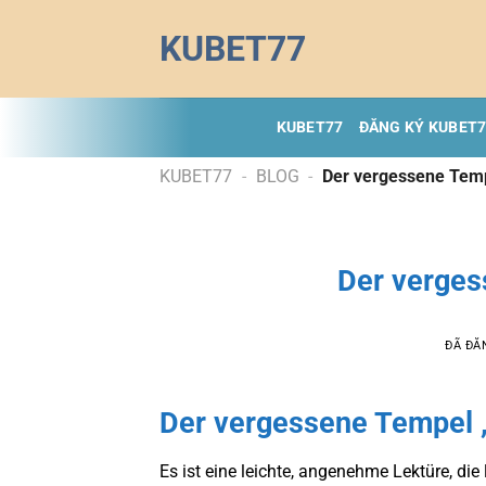
Chuyển
KUBET77
đến
nội
dung
KUBET77
ĐĂNG KÝ KUBET
KUBET77
-
BLOG
-
Der vergessene Tem
Der verges
ĐÃ ĐĂ
Der vergessene Tempel 
Es ist eine leichte, angenehme Lektüre, di