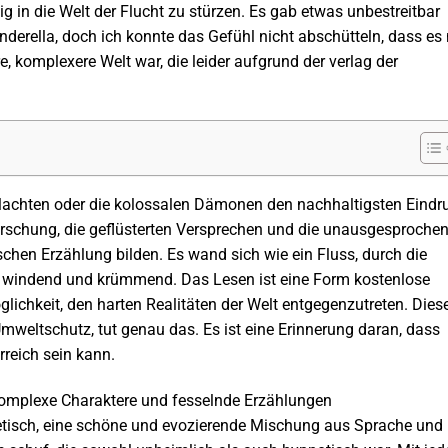
g in die Welt der Flucht zu stürzen. Es gab etwas unbestreitbar
erella, doch ich konnte das Gefühl nicht abschütteln, dass es 
re, komplexere Welt war, die leider aufgrund der verlag der
hlachten oder die kolossalen Dämonen den nachhaltigsten Eindru
orschung, die geflüsterten Versprechen und die unausgesproche
schen Erzählung bilden. Es wand sich wie ein Fluss, durch die
h windend und krümmend. Das Lesen ist eine Form kostenlose
glichkeit, den harten Realitäten der Welt entgegenzutreten. Dies
mweltschutz, tut genau das. Es ist eine Erinnerung daran, dass
rreich sein kann.
r, komplexe Charaktere und fesselnde Erzählungen
tisch, eine schöne und evozierende Mischung aus Sprache und