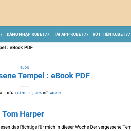
77
ĐĂNG NHẬP KUBET77
TẢI APP KUBET77
RÚT TIỀN KUBET77
pel : eBook PDF
BLOG
sene Tempel : eBook PDF
NG TRÊN
THÁNG 9 9, 2025
BỞI
ADMIN
, Tom Harper
e lesen das Richtige für mich in dieser Woche Der vergessene Te