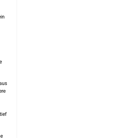
ein
e
 aus
ere
tief
ne