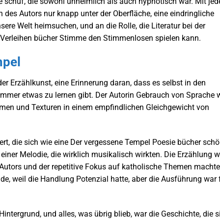
e schuf, die sowohl unheimlich als auch hypnotisch war. Mit je
n des Autors nur knapp unter der Oberfläche, eine eindringliche
sere Welt heimsuchen, und an die Rolle, die Literatur bei der
Verleihen bücher Stimme den Stimmenlosen spielen kann.
mpel
er Erzählkunst, eine Erinnerung daran, dass es selbst in den
immer etwas zu lernen gibt. Der Autorin Gebrauch von Sprache 
romen und Texturen in einem empfindlichen Gleichgewicht von
ert, die sich wie eine Der vergessene Tempel Poesie bücher sch
ner Melodie, die wirklich musikalisch wirkten. Die Erzählung w
s Autors und der repetitive Fokus auf katholische Themen macht
de, weil die Handlung Potenzial hatte, aber die Ausführung war 
Hintergrund, und alles, was übrig blieb, war die Geschichte, die s