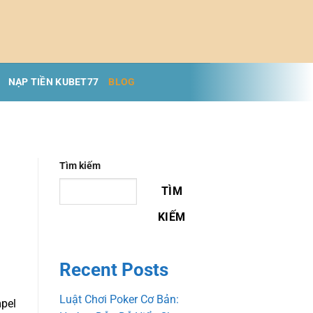
NẠP TIỀN KUBET77
BLOG
Tìm kiếm
TÌM
KIẾM
Recent Posts
Luật Chơi Poker Cơ Bản:
mpel