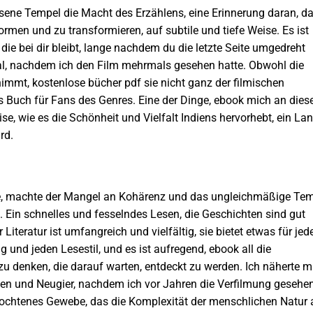
sene Tempel die Macht des Erzählens, eine Erinnerung daran, d
ormen und zu transformieren, auf subtile und tiefe Weise. Es ist
, die bei dir bleibt, lange nachdem du die letzte Seite umgedreht
al, nachdem ich den Film mehrmals gesehen hatte. Obwohl die
mmt, kostenlose bücher pdf sie nicht ganz der filmischen
es Buch für Fans des Genres. Eine der Dinge, ebook mich an die
se, wie es die Schönheit und Vielfalt Indiens hervorhebt, ein Lan
rd.
e, machte der Mangel an Kohärenz und das ungleichmäßige Te
 Ein schnelles und fesselndes Lesen, die Geschichten sind gut
 Literatur ist umfangreich und vielfältig, sie bietet etwas für jed
und jeden Lesestil, und es ist aufregend, ebook all die
 denken, die darauf warten, entdeckt zu werden. Ich näherte m
n und Neugier, nachdem ich vor Jahren die Verfilmung gesehe
rflochtenes Gewebe, das die Komplexität der menschlichen Natur 