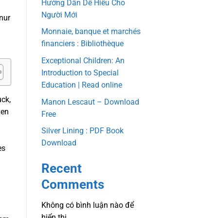
Hướng Dẫn Dễ Hiểu Cho
Người Mới
nur
Monnaie, banque et marchés
financiers : Bibliothèque
Exceptional Children: An
Introduction to Special
Education | Read online
ck,
Manon Lescaut – Download
nen
Free
Silver Lining : PDF Book
Download
es
Recent
Comments
Không có bình luận nào để
hiển thị.