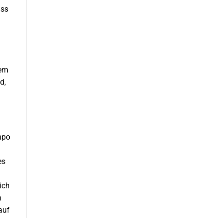
ass
sem
d,
mpo
es
ich
n
auf