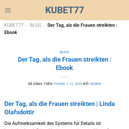
Chuyển
KUBET77
đến
nội
dung
KUBET77
-
BLOG
-
Der Tag, als die Frauen streikten :
Ebook
BLOG
Der Tag, als die Frauen streikten :
Ebook
ĐÃ ĐĂNG TRÊN
THÁNG 7 12, 2025
BỞI
ADMIN
Der Tag, als die Frauen streikten | Linda
Olafsdottir
Die Aufmerksamkeit des Systems für Details ist