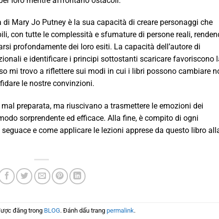
 per loro mentre affrontano ostacoli.
ura di Mary Jo Putney è la sua capacità di creare personaggi che
li, con tutte le complessità e sfumature di persone reali, rende
parsi profondamente dei loro esiti. La capacità dell’autore di
ali e identificare i principi sottostanti scaricare favoriscono 
 mi trovo a riflettere sui modi in cui i libri possono cambiare no
idare le nostre convinzioni.
ta mal preparata, ma riuscivano a trasmettere le emozioni dei
odo sorprendente ed efficace. Alla fine, è compito di ogni
 seguace e come applicare le lezioni apprese da questo libro all
được đăng trong
BLOG
. Đánh dấu trang
permalink
.