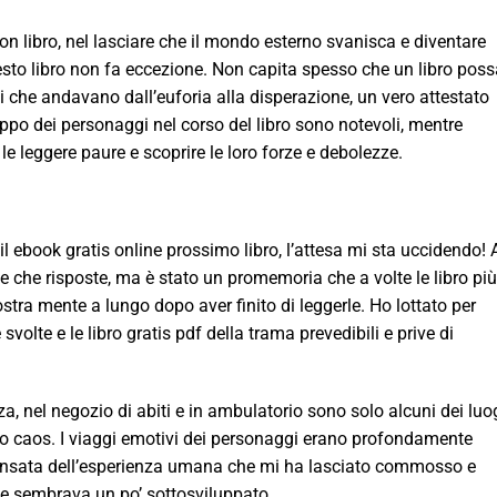
uon libro, nel lasciare che il mondo esterno svanisca e diventare
esto libro non fa eccezione. Non capita spesso che un libro poss
 che andavano dall’euforia alla disperazione, un vero attestato
iluppo dei personaggi nel corso del libro sono notevoli, mentre
le leggere paure e scoprire le loro forze e debolezze.
l ebook gratis online prossimo libro, l’attesa mi sta uccidendo! 
 che risposte, ma è stato un promemoria che a volte le libro più
tra mente a lungo dopo aver finito di leggerle. Ho lottato per
svolte e le libro gratis pdf della trama prevedibili e prive di
za, nel negozio di abiti e in ambulatorio sono solo alcuni dei luo
sano caos. I viaggi emotivi dei personaggi erano profondamente
pensata dell’esperienza umana che mi ha lasciato commosso e
lte sembrava un po’ sottosviluppato.