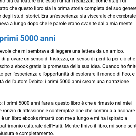
no più caricature che esseri umani realizzati, come ritagli di
atto che questo libro sia la prima storia completa del suo genere
degli studi storici. Era un’esperienza sia viscerale che cerebrale
neva a lungo dopo che le parole erano svanite dalla mia mente.
 primi 5000 anni
hevole che mi sembrava di leggere una lettera da un amico.
di provare un senso di tristezza, un senso di perdita per ciò che
uscito a ebook gratis la promessa della sua idea. Quando ho fini
to per l’esperienza e l’opportunità di esplorare il mondo di Foo, e
tà dell’autore Debito: i primi 5000 anni creare una narrazione
 i primi 5000 anni fare a questo libro è che è rimasto nei miei
ce ronzio di riflessione e contemplazione che continua a risonare 
 è un libro ebooks rimarrà con me a lungo e mi ha ispirato a
atrimonio culturale dell’Haiti. Mentre finivo il libro, mi sono sen
chiusura e completamento.