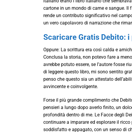
italiano erano i libro italiano che sembrava
cartone in un mondo di carne e sangue. Il f
rende un contributo significativo nel campo 
un vero capolavoro di narrazione che rima
Scaricare Gratis Debito: i
Oppure: La scrittura era così calda e amic
Conclusa la storia, non potevo fare a meno 
avrebbe potuto essere, se l’autore fosse ri
di leggere questo libro, mi sono sentito gra
penso che questo sia un attestato dell’abili
avvincente e coinvolgente.
Forse il più grande complimento che Debito:
pensieri a lungo dopo averlo finito, un dol
profondità dentro di me. Le Facce degli Dei
continuare a imparare ed esplorare il ricco p
soddisfatto e appagato, con un senso di 