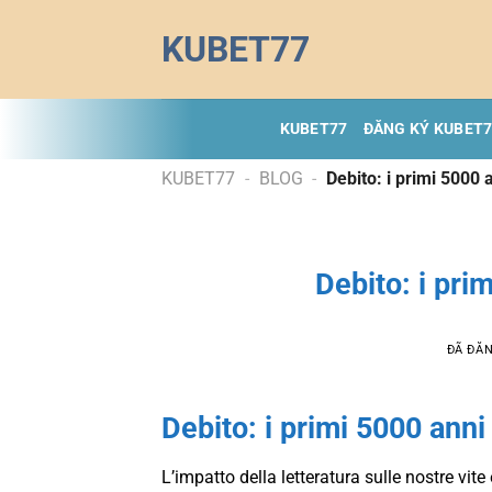
Chuyển
KUBET77
đến
nội
dung
KUBET77
ĐĂNG KÝ KUBET
KUBET77
-
BLOG
-
Debito: i primi 5000
Debito: i pri
ĐÃ ĐĂ
Debito: i primi 5000 ann
L’impatto della letteratura sulle nostre vit