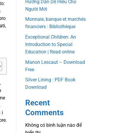
Hướng Dẫn Dễ Hiểu Cho
to:
Người Mới
a
bro
Monnaie, banque et marchés
ti,
financiers : Bibliothèque
Exceptional Children: An
Introduction to Special
Education | Read online
Manon Lescaut – Download
Free
Silver Lining : PDF Book
,
Download
n
ome
Recent
.
Comments
 i
ore.
Không có bình luận nào để
hiển thị.