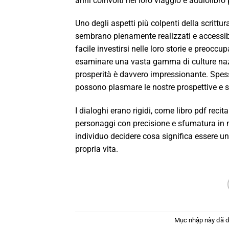
anni coinvolti nel loro viaggio e audiolibro
Uno degli aspetti più colpenti della scritt
sembrano pienamente realizzati e accessibi
facile investirsi nelle loro storie e preoccu
esaminare una vasta gamma di culture nazion
prosperità è davvero impressionante. Spesso
possono plasmare le nostre prospettive e sf
I dialoghi erano rigidi, come libro pdf reci
personaggi con precisione e sfumatura in m
individuo decidere cosa significa essere un
propria vita.
Mục nhập này đã 