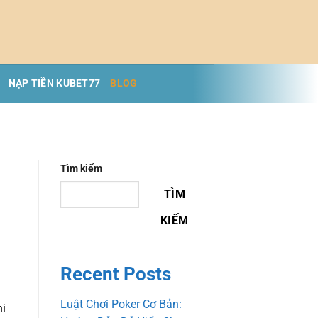
NẠP TIỀN KUBET77
BLOG
Tìm kiếm
TÌM
KIẾM
Recent Posts
Luật Chơi Poker Cơ Bản:
ni