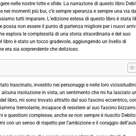
gere nelle nostre lotte e sfide. La narrazione di questo libro Debi
e nei momenti più bui, c’è sempre speranza e sempre una via d
iamo tutti imparare. L’edizione estesa di questo libro è stata li
e possa non essere il punto di partenza migliore per i nuovi arriva
e esplora le complessità di una storia straordinaria e del suo
 libro è stato un tocco gradevole, aggiungendo un livello di
he era sia sorprendente che delizioso.
ato trascinato, investito nei personaggi e nelle loro vicissitudini
a alcuna risoluzione in vista, un sentimento che mi ha lasciato u
del libro, mi sono trovato attratto dal suo fascino eccentrico, c
fiamma tremolante, incapace di resistere al suo fascino bizzarro
mi e questioni complesse, anche se non sempre è riuscito Debito:
 con un senso di rispetto per l’ambizione e il coraggio dell’aut