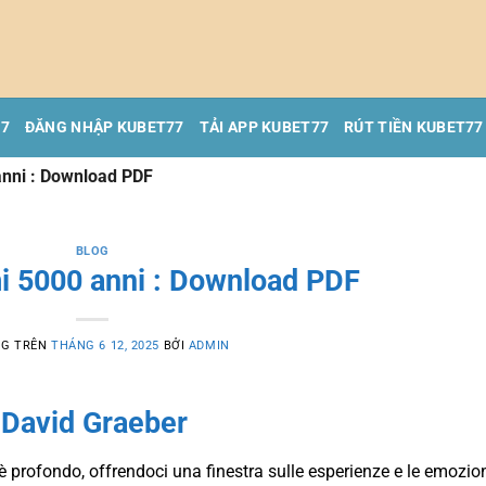
77
ĐĂNG NHẬP KUBET77
TẢI APP KUBET77
RÚT TIỀN KUBET77
 anni : Download PDF
BLOG
mi 5000 anni : Download PDF
NG TRÊN
THÁNG 6 12, 2025
BỞI
ADMIN
i David Graeber
e è profondo, offrendoci una finestra sulle esperienze e le emozio