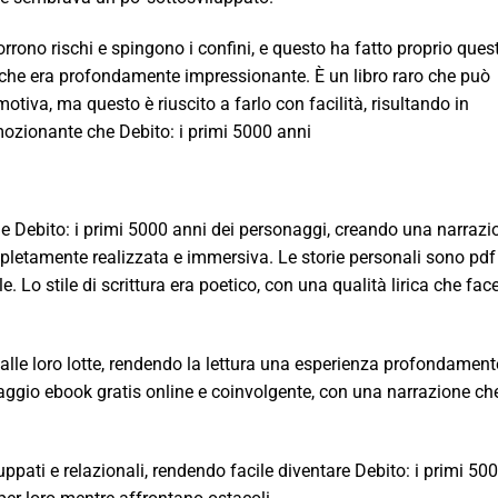
rrono rischi e spingono i confini, e questo ha fatto proprio ques
e che era profondamente impressionante. È un libro raro che può
tiva, ma questo è riuscito a farlo con facilità, risultando in
emozionante che Debito: i primi 5000 anni
ulle Debito: i primi 5000 anni dei personaggi, creando una narrazi
pletamente realizzata e immersiva. Le storie personali sono pdf
. Lo stile di scrittura era poetico, con una qualità lirica che fac
alle loro lotte, rendendo la lettura una esperienza profondament
aggio ebook gratis online e coinvolgente, con una narrazione che
ppati e relazionali, rendendo facile diventare Debito: i primi 50