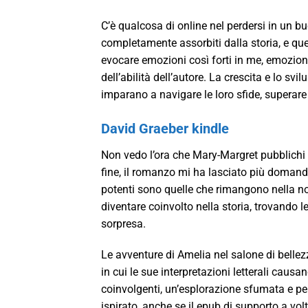
C’è qualcosa di online nel perdersi in un b
completamente assorbiti dalla storia, e qu
evocare emozioni così forti in me, emozioni
dell’abilità dell’autore. La crescita e lo sv
imparano a navigare le loro sfide, superare 
David Graeber kindle
Non vedo l’ora che Mary-Margret pubblichi i
fine, il romanzo mi ha lasciato più domande
potenti sono quelle che rimangono nella nos
diventare coinvolto nella storia, trovando le 
sorpresa.
Le avventure di Amelia nel salone di bellez
in cui le sue interpretazioni letterali cau
coinvolgenti, un’esplorazione sfumata e 
ispirato, anche se il epub di supporto a vo