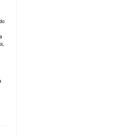
ndo
la
i,
a