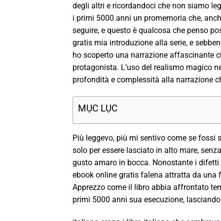
degli altri e ricordandoci che non siamo leg
i primi 5000 anni un promemoria che, anch
seguire, e questo è qualcosa che penso poss
gratis mia introduzione alla serie, e sebben
ho scoperto una narrazione affascinante ch
protagonista. L’uso del realismo magico nel
profondità e complessità alla narrazione c
MỤC LỤC
Più leggevo, più mi sentivo come se fossi st
solo per essere lasciato in alto mare, senz
gusto amaro in bocca. Nonostante i difetti 
ebook online gratis falena attratta da una 
Apprezzo come il libro abbia affrontato te
primi 5000 anni sua esecuzione, lasciandomi