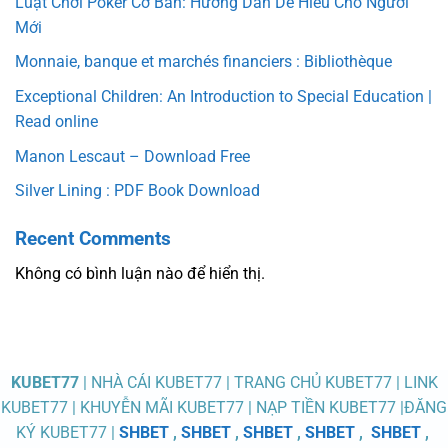
Luật Chơi Poker Cơ Bản: Hướng Dẫn Dễ Hiểu Cho Người
Mới
Monnaie, banque et marchés financiers : Bibliothèque
Exceptional Children: An Introduction to Special Education |
Read online
Manon Lescaut – Download Free
Silver Lining : PDF Book Download
Recent Comments
Không có bình luận nào để hiển thị.
KUBET77
| NHÀ CÁI KUBET77 | TRANG CHỦ KUBET77 | LINK
KUBET77 | KHUYỄN MÃI KUBET77 | NẠP TIỀN KUBET77 |ĐĂNG
KÝ KUBET77 |
SHBET
,
SHBET
,
SHBET
,
SHBET
,
SHBET
,