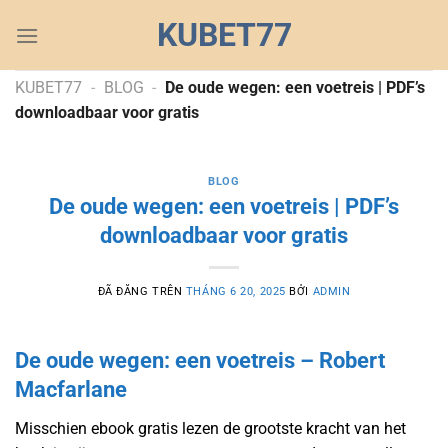
Chuyển
KUBET77
đến
nội
dung
KUBET77
-
BLOG
-
De oude wegen: een voetreis | PDF’s
downloadbaar voor gratis
BLOG
De oude wegen: een voetreis | PDF’s
downloadbaar voor gratis
ĐÃ ĐĂNG TRÊN
THÁNG 6 20, 2025
BỞI
ADMIN
De oude wegen: een voetreis – Robert
Macfarlane
Misschien ebook gratis lezen de grootste kracht van het