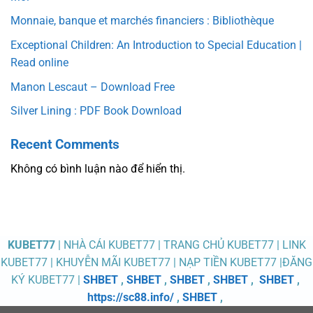
Monnaie, banque et marchés financiers : Bibliothèque
Exceptional Children: An Introduction to Special Education |
Read online
Manon Lescaut – Download Free
Silver Lining : PDF Book Download
Recent Comments
Không có bình luận nào để hiển thị.
KUBET77
| NHÀ CÁI KUBET77 | TRANG CHỦ KUBET77 | LINK
KUBET77 | KHUYỄN MÃI KUBET77 | NẠP TIỀN KUBET77 |ĐĂNG
KÝ KUBET77 |
SHBET
,
SHBET
,
SHBET
,
SHBET
,
SHBET
,
https://sc88.info/
,
SHBET
,