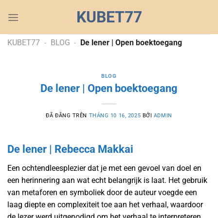
Chuyển
KUBET77
đến
nội
dung
KUBET77
-
BLOG
-
De lener | Open boektoegang
BLOG
De lener | Open boektoegang
ĐÃ ĐĂNG TRÊN
THÁNG 10 16, 2025
BỞI
ADMIN
De lener | Rebecca Makkai
Een ochtendleesplezier dat je met een gevoel van doel en
een herinnering aan wat echt belangrijk is laat. Het gebruik
van metaforen en symboliek door de auteur voegde een
laag diepte en complexiteit toe aan het verhaal, waardoor
de lezer werd uitgenodigd om het verhaal te interpreteren