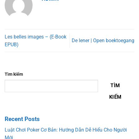
Les belles images – (E-Book
De lener | Open boektoegang
EPUB)
Tìm kiếm
TÌM
KIẾM
Recent Posts
Luật Chơi Poker Cơ Bản: Hướng Dẫn Dễ Hiểu Cho Người
Mới