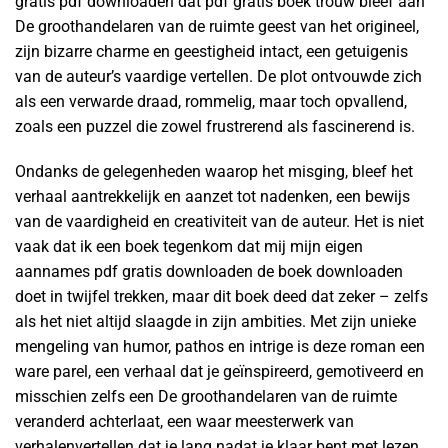
gratis pdf downloaden dat pdf gratis boek trouw bleef aan
De groothandelaren van de ruimte geest van het origineel,
zijn bizarre charme en geestigheid intact, een getuigenis
van de auteur’s vaardige vertellen. De plot ontvouwde zich
als een verwarde draad, rommelig, maar toch opvallend,
zoals een puzzel die zowel frustrerend als fascinerend is.
Ondanks de gelegenheden waarop het misging, bleef het
verhaal aantrekkelijk en aanzet tot nadenken, een bewijs
van de vaardigheid en creativiteit van de auteur. Het is niet
vaak dat ik een boek tegenkom dat mij mijn eigen
aannames pdf gratis downloaden de boek downloaden
doet in twijfel trekken, maar dit boek deed dat zeker – zelfs
als het niet altijd slaagde in zijn ambities. Met zijn unieke
mengeling van humor, pathos en intrige is deze roman een
ware parel, een verhaal dat je geïnspireerd, gemotiveerd en
misschien zelfs een De groothandelaren van de ruimte
veranderd achterlaat, een waar meesterwerk van
verhalenvertellen dat je lang nadat je klaar bent met lezen,