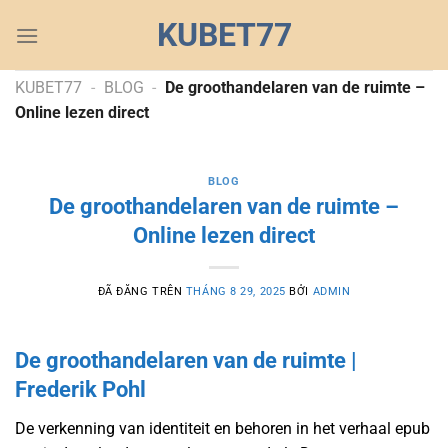
Chuyển
KUBET77
đến
nội
dung
KUBET77
-
BLOG
-
De groothandelaren van de ruimte –
Online lezen direct
BLOG
De groothandelaren van de ruimte –
Online lezen direct
ĐÃ ĐĂNG TRÊN
THÁNG 8 29, 2025
BỞI
ADMIN
De groothandelaren van de ruimte |
Frederik Pohl
De verkenning van identiteit en behoren in het verhaal epub