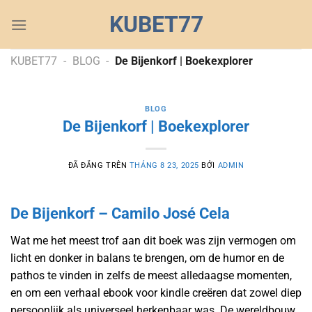
Chuyển
KUBET77
đến
nội
dung
KUBET77
-
BLOG
-
De Bijenkorf | Boekexplorer
BLOG
De Bijenkorf | Boekexplorer
ĐÃ ĐĂNG TRÊN
THÁNG 8 23, 2025
BỞI
ADMIN
De Bijenkorf – Camilo José Cela
Wat me het meest trof aan dit boek was zijn vermogen om
licht en donker in balans te brengen, om de humor en de
pathos te vinden in zelfs de meest alledaagse momenten,
en om een verhaal ebook voor kindle creëren dat zowel diep
persoonlijk als universeel herkenbaar was. De wereldbouw