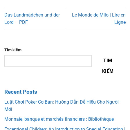
Das Landmädchen und der
Le Monde de Milo | Lire en
Lord – PDF
Ligne
Tìm kiếm
TÌM
KIẾM
Recent Posts
Luật Chơi Poker Cơ Bản: Hướng Dẫn Dễ Hiểu Cho Người
Mới
Monnaie, banque et marchés financiers : Bibliothèque
Exceptional Children: An Introduction to Special Education |