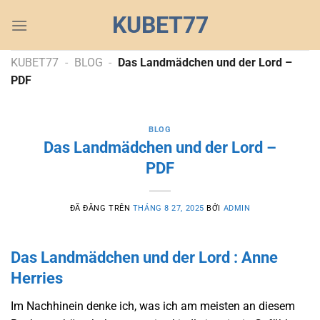
Chuyển
KUBET77
đến
nội
dung
KUBET77
-
BLOG
-
Das Landmädchen und der Lord –
PDF
BLOG
Das Landmädchen und der Lord –
PDF
ĐÃ ĐĂNG TRÊN
THÁNG 8 27, 2025
BỞI
ADMIN
Das Landmädchen und der Lord : Anne
Herries
Im Nachhinein denke ich, was ich am meisten an diesem