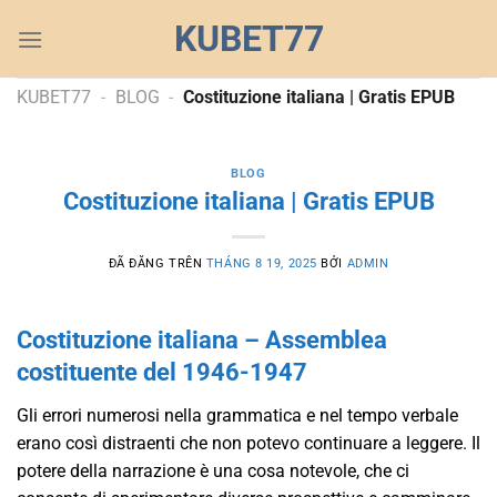
Chuyển
KUBET77
đến
nội
dung
KUBET77
-
BLOG
-
Costituzione italiana | Gratis EPUB
BLOG
Costituzione italiana | Gratis EPUB
ĐÃ ĐĂNG TRÊN
THÁNG 8 19, 2025
BỞI
ADMIN
Costituzione italiana – Assemblea
costituente del 1946-1947
Gli errori numerosi nella grammatica e nel tempo verbale
erano così distraenti che non potevo continuare a leggere. Il
potere della narrazione è una cosa notevole, che ci