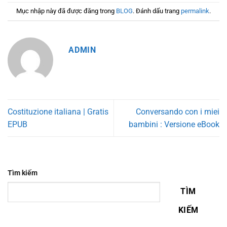
Mục nhập này đã được đăng trong
BLOG
. Đánh dấu trang
permalink
.
ADMIN
Costituzione italiana | Gratis
Conversando con i miei
EPUB
bambini : Versione eBook
Tìm kiếm
TÌM
KIẾM