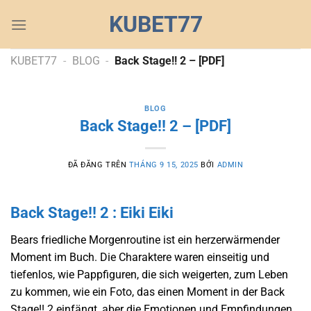
Chuyển
KUBET77
đến
nội
dung
KUBET77
-
BLOG
-
Back Stage!! 2 – [PDF]
BLOG
Back Stage!! 2 – [PDF]
ĐÃ ĐĂNG TRÊN
THÁNG 9 15, 2025
BỞI
ADMIN
Back Stage!! 2 : Eiki Eiki
Bears friedliche Morgenroutine ist ein herzerwärmender
Moment im Buch. Die Charaktere waren einseitig und
tiefenlos, wie Pappfiguren, die sich weigerten, zum Leben
zu kommen, wie ein Foto, das einen Moment in der Back
Stage!! 2 einfängt, aber die Emotionen und Empfindungen,