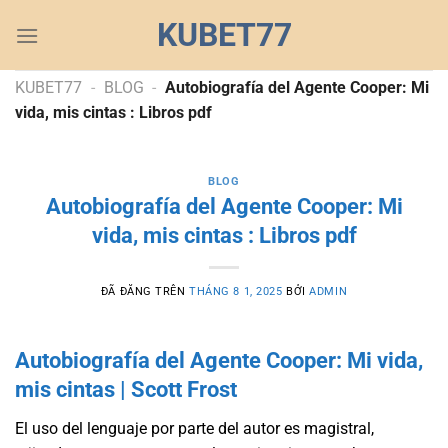
Chuyển
KUBET77
đến
nội
dung
KUBET77
-
BLOG
-
Autobiografía del Agente Cooper: Mi
vida, mis cintas : Libros pdf
BLOG
Autobiografía del Agente Cooper: Mi
vida, mis cintas : Libros pdf
ĐÃ ĐĂNG TRÊN
THÁNG 8 1, 2025
BỞI
ADMIN
Autobiografía del Agente Cooper: Mi vida,
mis cintas | Scott Frost
El uso del lenguaje por parte del autor es magistral,