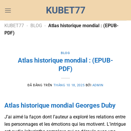
Chuyển
KUBET77
đến
nội
dung
KUBET77
-
BLOG
-
Atlas historique mondial : (EPUB-
PDF)
BLOG
Atlas historique mondial : (EPUB-
PDF)
ĐÃ ĐĂNG TRÊN
THÁNG 10 18, 2025
BỞI
ADMIN
Atlas historique mondial Georges Duby
J’ai aimé la façon dont l’auteur a exploré les relations entre
les personnages et les émotions qui les motivent. L’intrigue