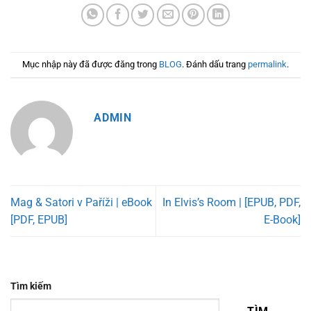
Mục nhập này đã được đăng trong
BLOG
. Đánh dấu trang
permalink
.
ADMIN
Mag & Satori v Paříži | eBook
In Elvis’s Room | [EPUB, PDF,
[PDF, EPUB]
E-Book]
Tìm kiếm